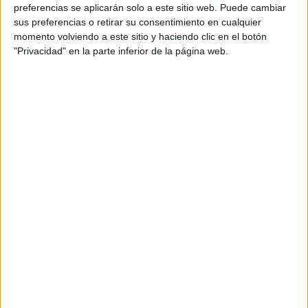
personal de dos profesores Ginés y Maribel, que
preferencias se aplicarán solo a este sitio web. Puede cambiar
además de ser pareja, son los encargados de los
sus preferencias o retirar su consentimiento en cualquier
momento volviendo a este sitio y haciendo clic en el botón
contenidos que encontramos dentro del blog y en el
"Privacidad" en la parte inferior de la página web.
cual, vuelcan la mayor parte del tiempo, que sus tareas
como docentes, y voluntarios en sus meses de verano
les permite.
DEJA UNA RESPUESTA
Tu dirección de correo electrónico no será
publicada.
Los campos obligatorios están marcados
con
*
Comentario
*