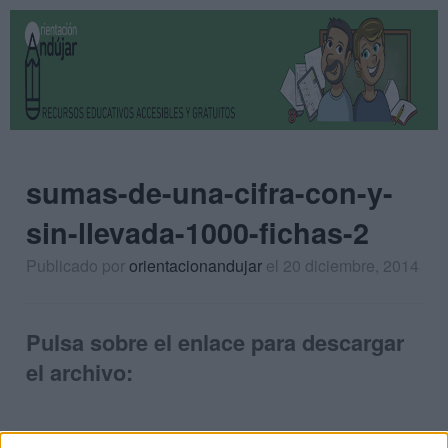
sumas-de-una-cifra-con-y-
sin-llevada-1000-fichas-2
Publicado por
orientacionandujar
el 20 diciembre, 2014
Pulsa sobre el enlace para descargar
el archivo: