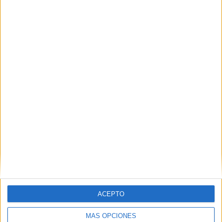
Nombre
*
Correo electrónico
*
Web
ACEPTO
MÁS OPCIONES