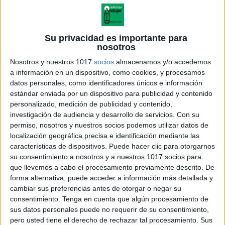
Su privacidad es importante para
nosotros
Nosotros y nuestros 1017
socios
almacenamos y/o accedemos
a información en un dispositivo, como cookies, y procesamos
datos personales, como identificadores únicos e información
estándar enviada por un dispositivo para publicidad y contenido
personalizado, medición de publicidad y contenido,
investigación de audiencia y desarrollo de servicios.
Con su
permiso, nosotros y nuestros socios podemos utilizar datos de
localización geográfica precisa e identificación mediante las
sumas-de-una-cifra-con-y-sin-
características de dispositivos. Puede hacer clic para otorgarnos
llevada-1000-fichas-2
su consentimiento a nosotros y a nuestros 1017 socios para
que llevemos a cabo el procesamiento previamente descrito. De
forma alternativa, puede acceder a información más detallada y
cambiar sus preferencias antes de otorgar o negar su
consentimiento.
Tenga en cuenta que algún procesamiento de
Acerca de orientacionandujar
sus datos personales puede no requerir de su consentimiento,
Orientación Andújar no es solo un blog, es la apuesta
pero usted tiene el derecho de rechazar tal procesamiento. Sus