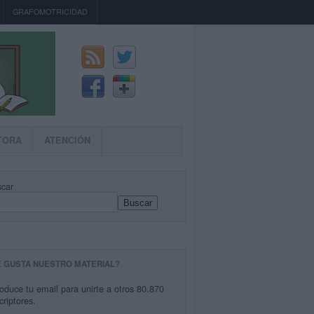
GRAFOMOTRICIDAD
TORA
ATENCIÓN
car
Buscar
E GUSTA NUESTRO MATERIAL?
roduce tu email para unirte a otros 80.870
criptores.