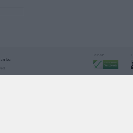
Calidad:
L
 arriba
rved