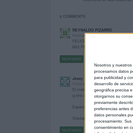
6 COMMENTS
REYNALDO PIZARRO
Publicado
23 enero, 2015 a las 6:49 PM
FELICITACIONES AL EQUIPO P
MIS PRACTICAS EDUCATIVAS Y
RESPONDER
Nosotros y nuestro
procesamos datos per
para publicidad y co
Jessy
Publicado
desarrollo de servici
23 enero, 2015 a las 7:31 PM
El material me parece perfecto pero
geográfica precisa e 
g sino con j.
otorgarnos su conse
previamente descrito
Espero que lo solucionen,
preferencias antes d
datos personales pue
Gracias
procesamiento. Sus p
consentimiento en cu
RESPONDER