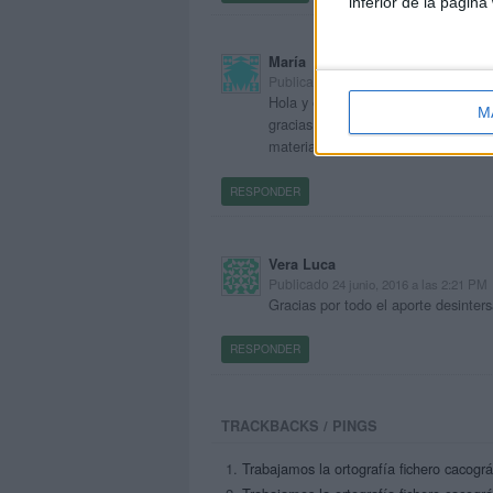
inferior de la página
María
Publicado
26 enero, 2015 a las 2:00 PM
Hola y enhorabuena por vuestra pá
M
gracias. El problema es que no pu
material el fichero cacográfico. Os 
RESPONDER
Vera Luca
Publicado
24 junio, 2016 a las 2:21 PM
Gracias por todo el aporte desinte
RESPONDER
TRACKBACKS / PINGS
Trabajamos la ortografía fichero cacográf