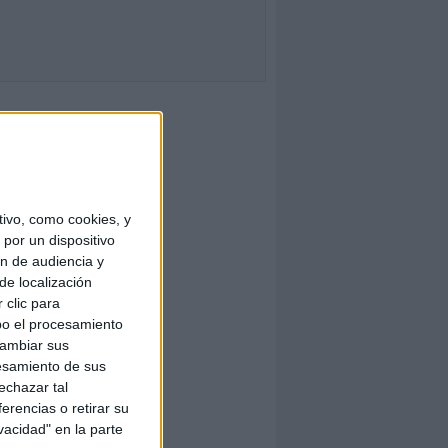
ivo, como cookies, y
por un dispositivo
ón de audiencia y
de localización
 clic para
bo el procesamiento
cambiar sus
esamiento de sus
echazar tal
erencias o retirar su
vacidad" en la parte