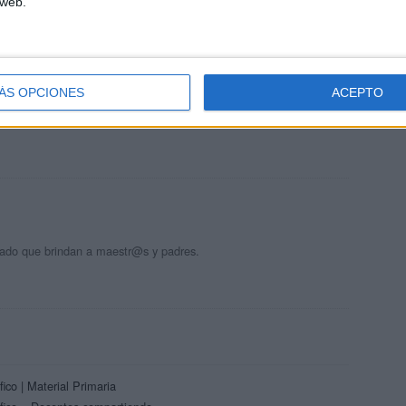
 web.
gina. Todos los materiales que compartís son estupendo. Muchas
ÁS OPCIONES
ACEPTO
edo descargarme o me está dando problemas descargarme, el
agradecería que mirarais si existe algún problema. Saludos
rsado que brindan a maestr@s y padres.
ico | Material Primaria