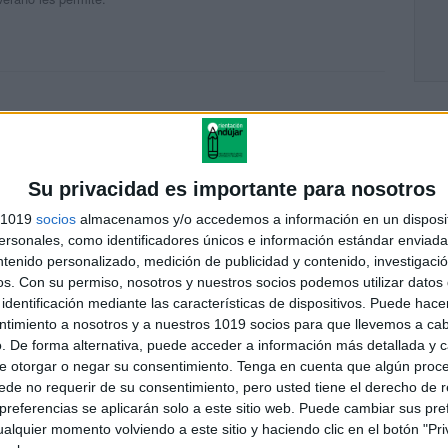
OR TAN VALIOSA DEDICACION ME SIRVIO DE MUCHO EN
 SIGAN ADELANTE UN SALUDO DESDE LA PAZ BOLIVIA
Su privacidad es importante para nosotros
s 1019
socios
almacenamos y/o accedemos a información en un disposit
sonales, como identificadores únicos e información estándar enviada 
ntenido personalizado, medición de publicidad y contenido, investigaci
os.
Con su permiso, nosotros y nuestros socios podemos utilizar datos 
 he encontrado un error ortográfico: berengena no se escribe con
identificación mediante las características de dispositivos. Puede hacer
ntimiento a nosotros y a nuestros 1019 socios para que llevemos a ca
. De forma alternativa, puede acceder a información más detallada y 
e otorgar o negar su consentimiento.
Tenga en cuenta que algún proc
de no requerir de su consentimiento, pero usted tiene el derecho de r
referencias se aplicarán solo a este sitio web. Puede cambiar sus pref
alquier momento volviendo a este sitio y haciendo clic en el botón "Pri