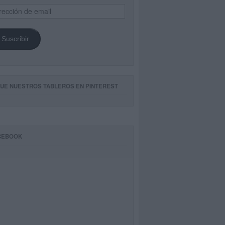
ección
il
Suscribir
GUE NUESTROS TABLEROS EN PINTEREST
CEBOOK