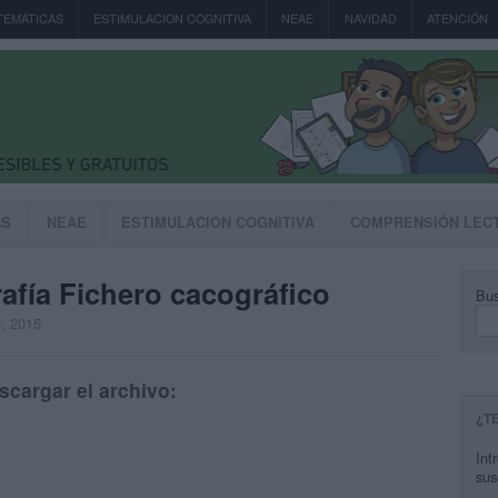
TEMÁTICAS
ESTIMULACION COGNITIVA
NEAE
NAVIDAD
ATENCIÓN
AS
NEAE
ESTIMULACION COGNITIVA
COMPRENSIÓN LEC
afía Fichero cacográfico
Bus
o, 2015
scargar el archivo:
¿T
Int
sus