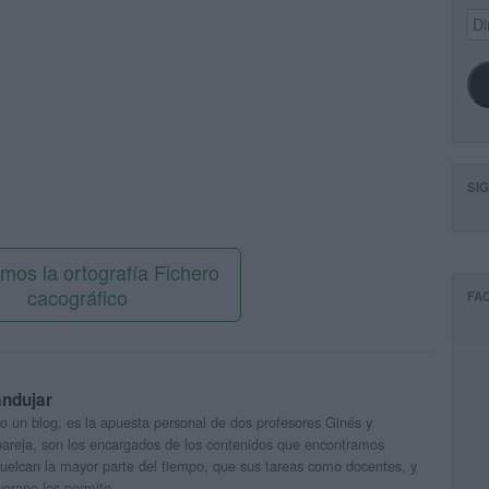
Dir
de
ema
SI
mos la ortografía Fichero
cacográfico
FA
andujar
o un blog, es la apuesta personal de dos profesores Ginés y
areja, son los encargados de los contenidos que encontramos
 vuelcan la mayor parte del tiempo, que sus tareas como docentes, y
verano les permite.