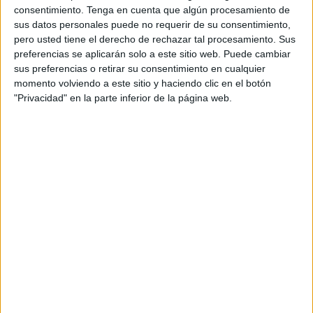
consentimiento.
Tenga en cuenta que algún procesamiento de
sus datos personales puede no requerir de su consentimiento,
pero usted tiene el derecho de rechazar tal procesamiento. Sus
preferencias se aplicarán solo a este sitio web. Puede cambiar
sus preferencias o retirar su consentimiento en cualquier
momento volviendo a este sitio y haciendo clic en el botón
Acerca de orientacionandujar
"Privacidad" en la parte inferior de la página web.
Orientación Andújar no es solo un blog, es la apuesta
personal de dos profesores Ginés y Maribel, que
además de ser pareja, son los encargados de los
contenidos que encontramos dentro del blog y en el
cual, vuelcan la mayor parte del tiempo, que sus tareas
como docentes, y voluntarios en sus meses de verano
les permite.
1 COMENTARIO
maribel trejo