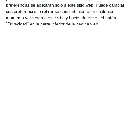
preferencias se aplicarán solo a este sitio web. Puede cambiar
Orientación Andújar no es solo un blog, es la apuesta
sus preferencias o retirar su consentimiento en cualquier
personal de dos profesores Ginés y Maribel, que
momento volviendo a este sitio y haciendo clic en el botón
además de ser pareja, son los encargados de los
"Privacidad" en la parte inferior de la página web.
contenidos que encontramos dentro del blog y en el
cual, vuelcan la mayor parte del tiempo, que sus tareas
como docentes, y voluntarios en sus meses de verano
les permite.
DEJA UNA RESPUESTA
Tu dirección de correo electrónico no será
publicada.
Los campos obligatorios están marcados
con
*
Comentario
*