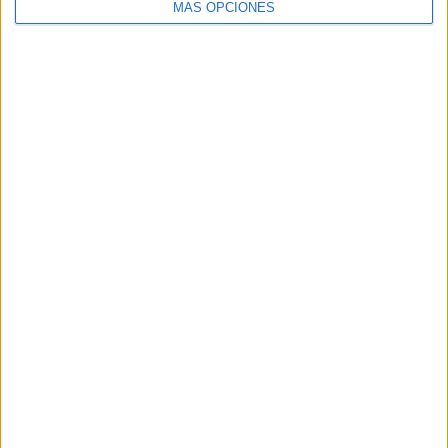
MÁS OPCIONES
Buscar
Buscar
¿TE GUSTA NUESTRO MATERIAL?
Introduce tu email para unirte a otros
80.853 suscriptores.
Dirección
de
email