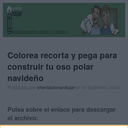
Colorea recorta y pega para
construir tu oso polar
navideño
Publicado por
orientacionandujar
el 19 diciembre, 2024
Pulsa sobre el enlace para descargar
el archivo: