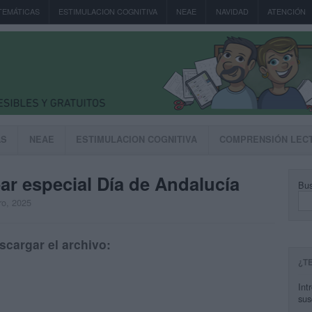
TEMÁTICAS
ESTIMULACION COGNITIVA
NEAE
NAVIDAD
ATENCIÓN
AS
NEAE
ESTIMULACION COGNITIVA
COMPRENSIÓN LEC
r especial Día de Andalucía
Bus
ro, 2025
scargar el archivo:
¿T
Int
sus