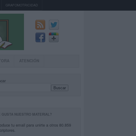
GRAFOMOTRICIDAD
TORA
ATENCIÓN
car
Buscar
E GUSTA NUESTRO MATERIAL?
roduce tu email para unirte a otros 80.859
criptores.