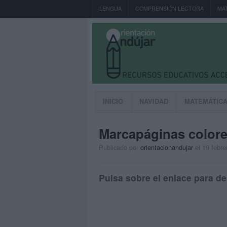
LENGUA
COMPRENSIÓN LECTORA
MA
INICIO
NAVIDAD
MATEMÁTIC
Marcapáginas colorea
Publicado por
orientacionandujar
el 19 febre
Pulsa sobre el enlace para de