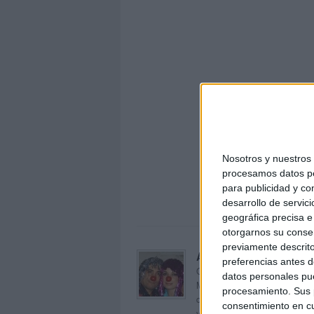
Nosotros y nuestro
Marcap
procesamos datos per
para publicidad y co
desarrollo de servici
geográfica precisa e 
otorgarnos su conse
previamente descrito
Acerca de orientacion
preferencias antes d
Orientación Andújar no es sol
datos personales pue
Maribel, que además de ser p
procesamiento. Sus p
dentro del blog y en el cual,
consentimiento en cu
voluntarios en sus meses de 