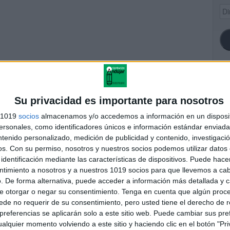
Dir
de
ema
SI
Su privacidad es importante para nosotros
s 1019
socios
almacenamos y/o accedemos a información en un disposit
áginas colorear especial
sonales, como identificadores únicos e información estándar enviada 
Día de Andalucía
ntenido personalizado, medición de publicidad y contenido, investigaci
FA
os.
Con su permiso, nosotros y nuestros socios podemos utilizar datos 
identificación mediante las características de dispositivos. Puede hacer
ntimiento a nosotros y a nuestros 1019 socios para que llevemos a ca
. De forma alternativa, puede acceder a información más detallada y 
andujar
e otorgar o negar su consentimiento.
Tenga en cuenta que algún proc
o un blog, es la apuesta personal de dos profesores Ginés y
de no requerir de su consentimiento, pero usted tiene el derecho de r
areja, son los encargados de los contenidos que encontramos
referencias se aplicarán solo a este sitio web. Puede cambiar sus pref
 vuelcan la mayor parte del tiempo, que sus tareas como docentes, y
alquier momento volviendo a este sitio y haciendo clic en el botón "Pri
verano les permite.