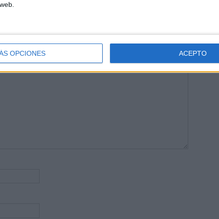
 web.
publicada.
Los campos obligatorios están marcados con
*
ÁS OPCIONES
ACEPTO