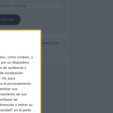
ección
il
Suscribir
GUE NUESTROS TABLEROS EN PINTEREST
ivo, como cookies, y
por un dispositivo
ón de audiencia y
CEBOOK
de localización
 clic para
bo el procesamiento
cambiar sus
esamiento de sus
echazar tal
erencias o retirar su
vacidad" en la parte