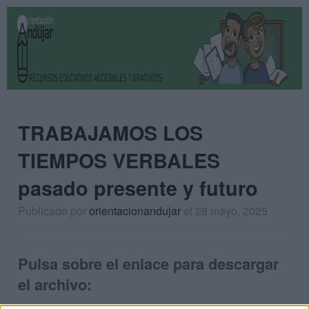
TRABAJAMOS LOS
TIEMPOS VERBALES
pasado presente y futuro
Publicado por
orientacionandujar
el 28 mayo, 2025
Pulsa sobre el enlace para descargar
el archivo: