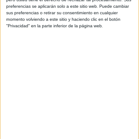
Acerca de orientacionandujar
preferencias se aplicarán solo a este sitio web. Puede cambiar
Orientación Andújar no es solo un blog, es la apuesta
sus preferencias o retirar su consentimiento en cualquier
momento volviendo a este sitio y haciendo clic en el botón
personal de dos profesores Ginés y Maribel, que
"Privacidad" en la parte inferior de la página web.
además de ser pareja, son los encargados de los
contenidos que encontramos dentro del blog y en el
cual, vuelcan la mayor parte del tiempo, que sus tareas
como docentes, y voluntarios en sus meses de verano
les permite.
DEJA UNA RESPUESTA
Tu dirección de correo electrónico no será
publicada.
Los campos obligatorios están marcados
con
*
Comentario
*