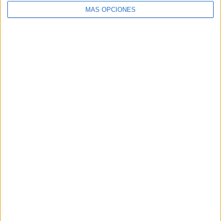
MÁS OPCIONES
Buscar
Buscar
¿TE GUSTA NUESTRO MATERIAL?
Introduce tu email para unirte a otros
80.861 suscriptores.
Dirección
de