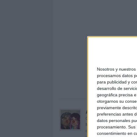
Nosotros y nuestro
Compl
procesamos datos per
para publicidad y co
desarrollo de servici
geográfica precisa e 
otorgarnos su conse
previamente descrito
Acerca de orientacion
preferencias antes d
Orientación Andújar no es sol
datos personales pue
Maribel, que además de ser p
procesamiento. Sus p
dentro del blog y en el cual,
consentimiento en cu
voluntarios en sus meses de 