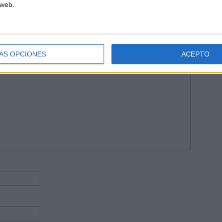
 web.
publicada.
Los campos obligatorios están marcados con
*
ÁS OPCIONES
ACEPTO