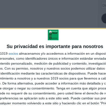
Dir
de
ema
SI
Su privacidad es importante para nosotros
s 1019
socios
almacenamos y/o accedemos a información en un disposit
eto OPOPLANNER 2025-
sonales, como identificadores únicos e información estándar enviada 
2026
ntenido personalizado, medición de publicidad y contenido, investigaci
FA
os.
Con su permiso, nosotros y nuestros socios podemos utilizar datos 
identificación mediante las características de dispositivos. Puede hacer
ntimiento a nosotros y a nuestros 1019 socios para que llevemos a ca
. De forma alternativa, puede acceder a información más detallada y 
andujar
e otorgar o negar su consentimiento.
Tenga en cuenta que algún proc
o un blog, es la apuesta personal de dos profesores Ginés y
de no requerir de su consentimiento, pero usted tiene el derecho de r
areja, son los encargados de los contenidos que encontramos
referencias se aplicarán solo a este sitio web. Puede cambiar sus pref
 vuelcan la mayor parte del tiempo, que sus tareas como docentes, y
alquier momento volviendo a este sitio y haciendo clic en el botón "Pri
verano les permite.