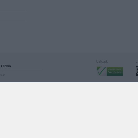
Calidad:
L
 arriba
rved