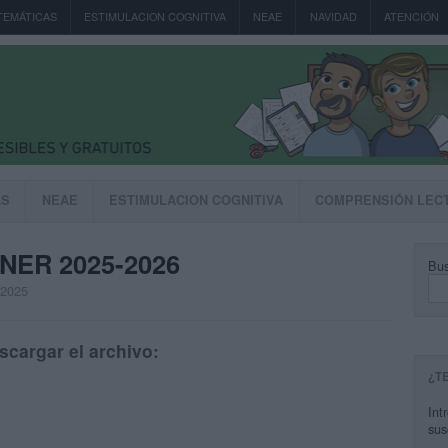
TEMÁTICAS
ESTIMULACION COGNITIVA
NEAE
NAVIDAD
ATENCIÓN
AS
NEAE
ESTIMULACION COGNITIVA
COMPRENSIÓN LEC
NER 2025-2026
Bus
, 2025
scargar el archivo:
¿T
Int
sus