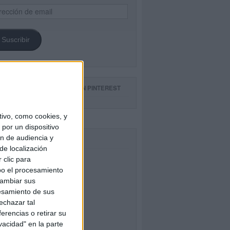
ección
il
Suscribir
GUE NUESTROS TABLEROS EN PINTEREST
ivo, como cookies, y
por un dispositivo
ón de audiencia y
CEBOOK
de localización
 clic para
bo el procesamiento
cambiar sus
esamiento de sus
echazar tal
erencias o retirar su
vacidad" en la parte