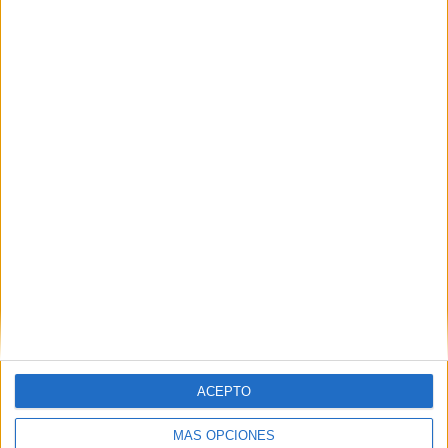
Nombre
*
Correo electrónico
*
Web
ACEPTO
MÁS OPCIONES