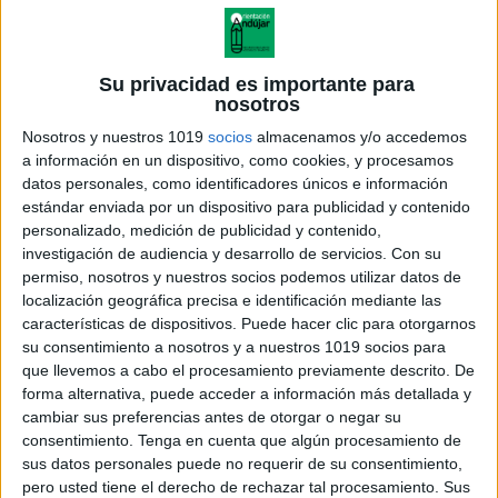
Su privacidad es importante para
nosotros
Nosotros y nuestros 1019
socios
almacenamos y/o accedemos
a información en un dispositivo, como cookies, y procesamos
datos personales, como identificadores únicos e información
estándar enviada por un dispositivo para publicidad y contenido
personalizado, medición de publicidad y contenido,
investigación de audiencia y desarrollo de servicios.
Con su
permiso, nosotros y nuestros socios podemos utilizar datos de
localización geográfica precisa e identificación mediante las
foldable ciclo de la vida de la
características de dispositivos. Puede hacer clic para otorgarnos
calabaza
su consentimiento a nosotros y a nuestros 1019 socios para
que llevemos a cabo el procesamiento previamente descrito. De
forma alternativa, puede acceder a información más detallada y
cambiar sus preferencias antes de otorgar o negar su
consentimiento.
Tenga en cuenta que algún procesamiento de
Acerca de orientacionandujar
sus datos personales puede no requerir de su consentimiento,
Orientación Andújar no es solo un blog, es la apuesta
pero usted tiene el derecho de rechazar tal procesamiento. Sus