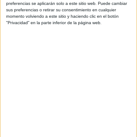
personal de dos profesores Ginés y Maribel, que
preferencias se aplicarán solo a este sitio web. Puede cambiar
además de ser pareja, son los encargados de los
sus preferencias o retirar su consentimiento en cualquier
momento volviendo a este sitio y haciendo clic en el botón
contenidos que encontramos dentro del blog y en el
"Privacidad" en la parte inferior de la página web.
cual, vuelcan la mayor parte del tiempo, que sus tareas
como docentes, y voluntarios en sus meses de verano
les permite.
DEJA UNA RESPUESTA
Tu dirección de correo electrónico no será
publicada.
Los campos obligatorios están marcados
con
*
Comentario
*