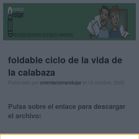
foldable ciclo de la vida de
la calabaza
Publicado por
orientacionandujar
el 16 octubre, 2025
Pulsa sobre el enlace para descargar
el archivo: