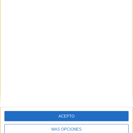
Nombre
*
Correo electrónico
*
Web
ACEPTO
MÁS OPCIONES