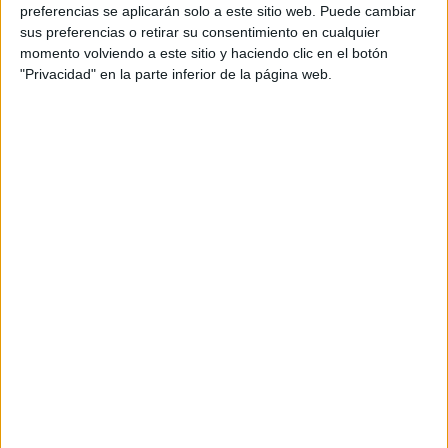
personal de dos profesores Ginés y Maribel, que
preferencias se aplicarán solo a este sitio web. Puede cambiar
además de ser pareja, son los encargados de los
sus preferencias o retirar su consentimiento en cualquier
momento volviendo a este sitio y haciendo clic en el botón
contenidos que encontramos dentro del blog y en el
"Privacidad" en la parte inferior de la página web.
cual, vuelcan la mayor parte del tiempo, que sus tareas
como docentes, y voluntarios en sus meses de verano
les permite.
DEJA UNA RESPUESTA
Tu dirección de correo electrónico no será
publicada.
Los campos obligatorios están marcados
con
*
Comentario
*