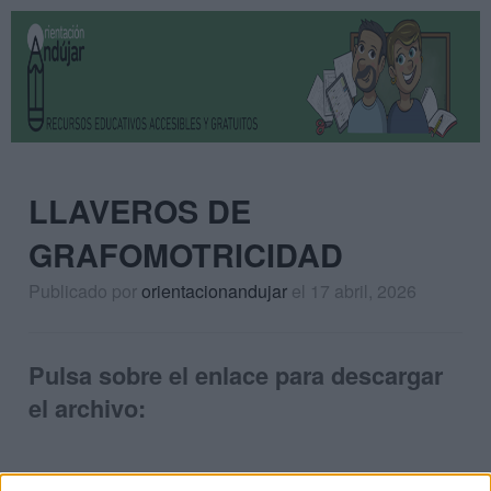
LLAVEROS DE
GRAFOMOTRICIDAD
Publicado por
orientacionandujar
el 17 abril, 2026
Pulsa sobre el enlace para descargar
el archivo: