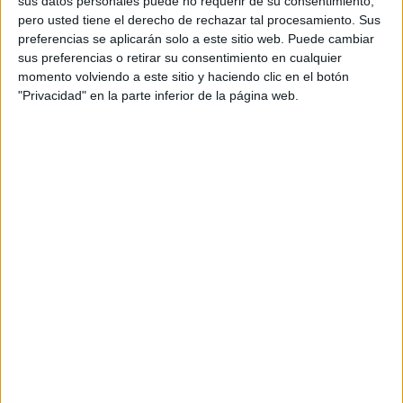
sus datos personales puede no requerir de su consentimiento,
pero usted tiene el derecho de rechazar tal procesamiento. Sus
preferencias se aplicarán solo a este sitio web. Puede cambiar
sus preferencias o retirar su consentimiento en cualquier
momento volviendo a este sitio y haciendo clic en el botón
"Privacidad" en la parte inferior de la página web.
Acerca de orientacionandujar
Orientación Andújar no es solo un blog, es la apuesta
personal de dos profesores Ginés y Maribel, que
además de ser pareja, son los encargados de los
contenidos que encontramos dentro del blog y en el
cual, vuelcan la mayor parte del tiempo, que sus tareas
como docentes, y voluntarios en sus meses de verano
les permite.
DEJA UNA RESPUESTA