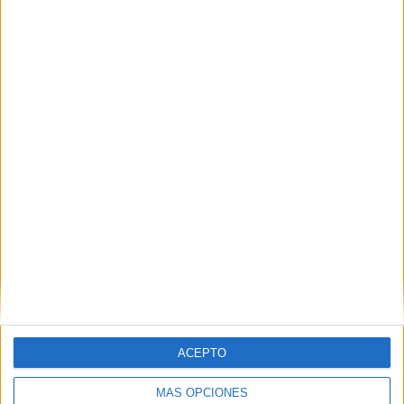
Nombre
*
Correo electrónico
*
Web
ACEPTO
MÁS OPCIONES