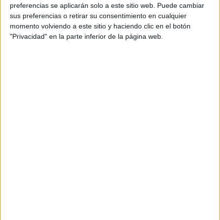
personal de dos profesores Ginés y Maribel, que
preferencias se aplicarán solo a este sitio web. Puede cambiar
además de ser pareja, son los encargados de los
sus preferencias o retirar su consentimiento en cualquier
momento volviendo a este sitio y haciendo clic en el botón
contenidos que encontramos dentro del blog y en el
"Privacidad" en la parte inferior de la página web.
cual, vuelcan la mayor parte del tiempo, que sus tareas
como docentes, y voluntarios en sus meses de verano
les permite.
DEJA UNA RESPUESTA
Tu dirección de correo electrónico no será
publicada.
Los campos obligatorios están marcados
con
*
Comentario
*