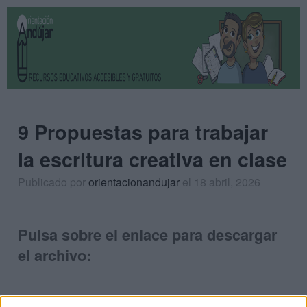
9 Propuestas para trabajar
la escritura creativa en clase
Publicado por
orientacionandujar
el 18 abril, 2026
Pulsa sobre el enlace para descargar
el archivo: