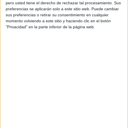
pero usted tiene el derecho de rechazar tal procesamiento. Sus
preferencias se aplicarán solo a este sitio web. Puede cambiar
sus preferencias o retirar su consentimiento en cualquier
momento volviendo a este sitio y haciendo clic en el botón
Acerca de orientacionandujar
"Privacidad" en la parte inferior de la página web.
Orientación Andújar no es solo un blog, es la apuesta
personal de dos profesores Ginés y Maribel, que
además de ser pareja, son los encargados de los
contenidos que encontramos dentro del blog y en el
cual, vuelcan la mayor parte del tiempo, que sus tareas
como docentes, y voluntarios en sus meses de verano
les permite.
DEJA UNA RESPUESTA
Tu dirección de correo electrónico no será
publicada.
Los campos obligatorios están marcados
con
*