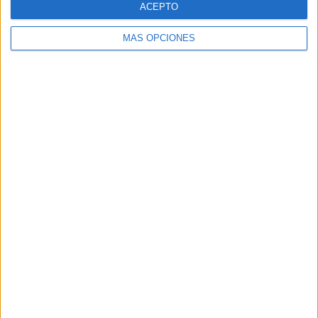
ACEPTO
MÁS OPCIONES
Buscar
Buscar
¿TE GUSTA NUESTRO MATERIAL?
Introduce tu email para unirte a otros
80.829 suscriptores.