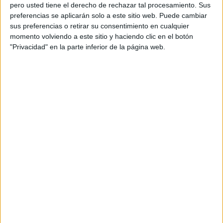
pero usted tiene el derecho de rechazar tal procesamiento. Sus
preferencias se aplicarán solo a este sitio web. Puede cambiar
sus preferencias o retirar su consentimiento en cualquier
momento volviendo a este sitio y haciendo clic en el botón
Acerca de orientacionandujar
"Privacidad" en la parte inferior de la página web.
Orientación Andújar no es solo un blog, es la apuesta
personal de dos profesores Ginés y Maribel, que
además de ser pareja, son los encargados de los
contenidos que encontramos dentro del blog y en el
cual, vuelcan la mayor parte del tiempo, que sus tareas
como docentes, y voluntarios en sus meses de verano
les permite.
DEJA UNA RESPUESTA
Tu dirección de correo electrónico no será
publicada.
Los campos obligatorios están marcados
con
*