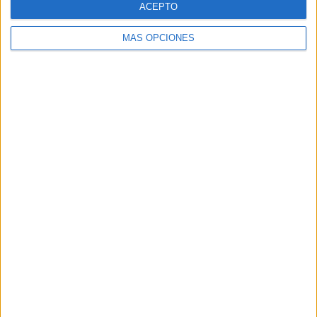
ACEPTO
MÁS OPCIONES
Buscar
Buscar
¿TE GUSTA NUESTRO MATERIAL?
Introduce tu email para unirte a otros
80.870 suscriptores.