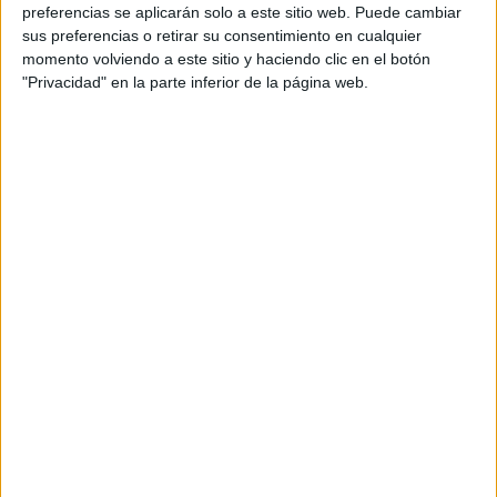
personal de dos profesores Ginés y Maribel, que
preferencias se aplicarán solo a este sitio web. Puede cambiar
además de ser pareja, son los encargados de los
sus preferencias o retirar su consentimiento en cualquier
momento volviendo a este sitio y haciendo clic en el botón
contenidos que encontramos dentro del blog y en el
"Privacidad" en la parte inferior de la página web.
cual, vuelcan la mayor parte del tiempo, que sus tareas
como docentes, y voluntarios en sus meses de verano
les permite.
DEJA UNA RESPUESTA
Tu dirección de correo electrónico no será
publicada.
Los campos obligatorios están marcados
con
*
Comentario
*