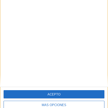
Nombre
*
Correo electrónico
*
Web
ACEPTO
MÁS OPCIONES