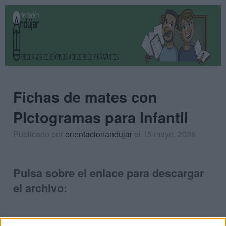
Fichas de mates con
Pictogramas para infantil
Publicado por
orientacionandujar
el 15 mayo, 2026
Pulsa sobre el enlace para descargar
el archivo: