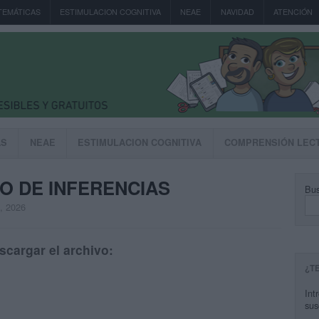
TEMÁTICAS
ESTIMULACION COGNITIVA
NEAE
NAVIDAD
ATENCIÓN
AS
NEAE
ESTIMULACION COGNITIVA
COMPRENSIÓN LEC
NO DE INFERENCIAS
Bus
, 2026
scargar el archivo:
¿T
Int
sus