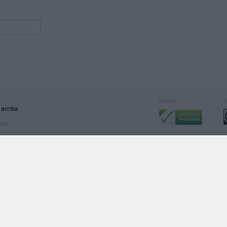
Calidad:
L
 arriba
rved