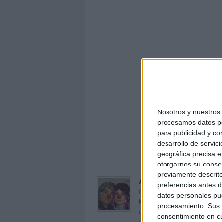
Nosotros y nuestro
Sup
procesamos datos per
para publicidad y co
desarrollo de servici
geográfica precisa e 
otorgarnos su conse
previamente descrito
Acerca de orientacion
preferencias antes d
Orientación Andújar no es sol
datos personales pue
Maribel, que además de ser p
procesamiento. Sus p
dentro del blog y en el cual,
consentimiento en cu
voluntarios en sus meses de 