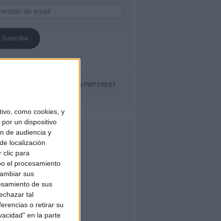
ección
il
Suscribir
GUE NUESTROS TABLEROS EN PINTEREST
ivo, como cookies, y
por un dispositivo
ón de audiencia y
CEBOOK
de localización
 clic para
bo el procesamiento
cambiar sus
esamiento de sus
echazar tal
erencias o retirar su
vacidad" en la parte