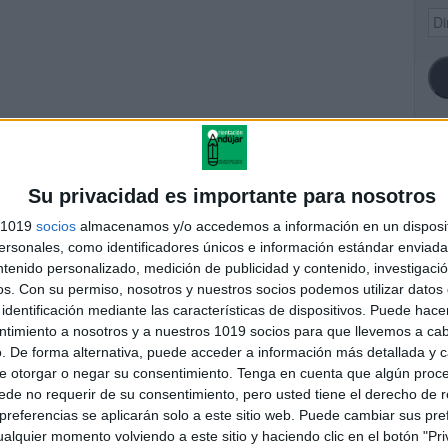
Dir
de
ema
SI
Su privacidad es importante para nosotros
s 1019
socios
almacenamos y/o accedemos a información en un disposit
er top CUADERNO DE
sonales, como identificadores únicos e información estándar enviada 
INFERENCIAS
ntenido personalizado, medición de publicidad y contenido, investigaci
FA
os.
Con su permiso, nosotros y nuestros socios podemos utilizar datos 
identificación mediante las características de dispositivos. Puede hacer
ntimiento a nosotros y a nuestros 1019 socios para que llevemos a ca
. De forma alternativa, puede acceder a información más detallada y 
andujar
e otorgar o negar su consentimiento.
Tenga en cuenta que algún proc
o un blog, es la apuesta personal de dos profesores Ginés y
de no requerir de su consentimiento, pero usted tiene el derecho de r
areja, son los encargados de los contenidos que encontramos
referencias se aplicarán solo a este sitio web. Puede cambiar sus pref
 vuelcan la mayor parte del tiempo, que sus tareas como docentes, y
alquier momento volviendo a este sitio y haciendo clic en el botón "Pri
verano les permite.