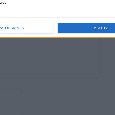
 web.
publicada.
Los campos obligatorios están marcados con
*
ÁS OPCIONES
ACEPTO