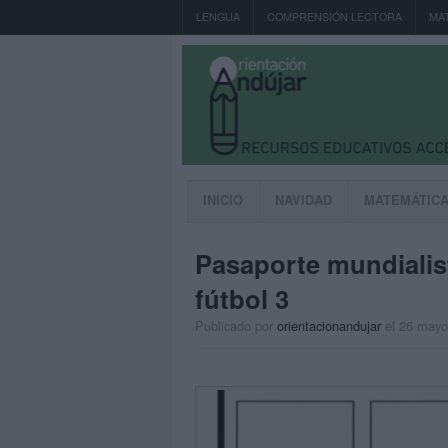
LENGUA
COMPRENSIÓN LECTORA
MA
INICIO
NAVIDAD
MATEMÁTIC
Pasaporte mundialista
fútbol 3
Publicado por
orientacionandujar
el 26 mayo