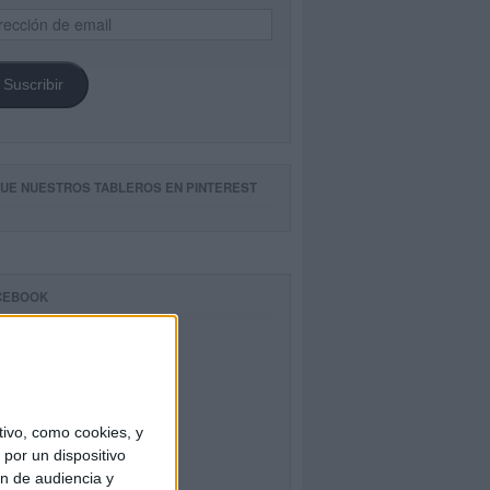
ección
il
Suscribir
GUE NUESTROS TABLEROS EN PINTEREST
CEBOOK
ivo, como cookies, y
por un dispositivo
ón de audiencia y