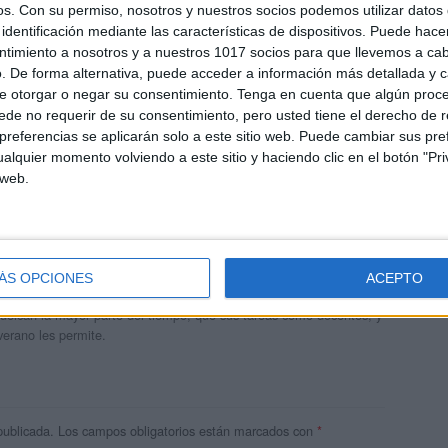
os.
Con su permiso, nosotros y nuestros socios podemos utilizar datos 
identificación mediante las características de dispositivos. Puede hacer
ntimiento a nosotros y a nuestros 1017 socios para que llevemos a ca
. De forma alternativa, puede acceder a información más detallada y 
e otorgar o negar su consentimiento.
Tenga en cuenta que algún proc
de no requerir de su consentimiento, pero usted tiene el derecho de r
referencias se aplicarán solo a este sitio web. Puede cambiar sus pref
alquier momento volviendo a este sitio y haciendo clic en el botón "Pri
 web.
andujar
o un blog, es la apuesta personal de dos profesores Ginés y
ÁS OPCIONES
ACEPTO
areja, son los encargados de los contenidos que encontramos
 vuelcan la mayor parte del tiempo, que sus tareas como docentes, y
verano les permite.
publicada.
Los campos obligatorios están marcados con
*