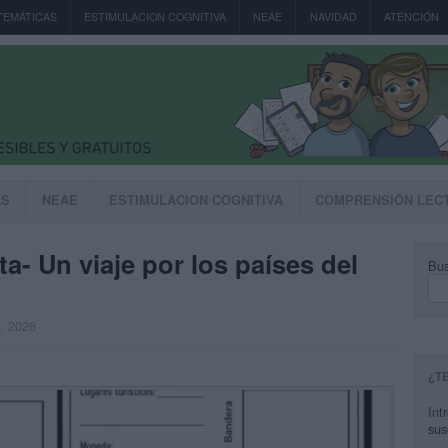
TEMÁTICAS
ESTIMULACION COGNITIVA
NEAE
NAVIDAD
ATENCIÓN
AS
NEAE
ESTIMULACION COGNITIVA
COMPRENSIÓN LEC
- Un viaje por los países del
Bus
, 2026
¿T
Int
sus