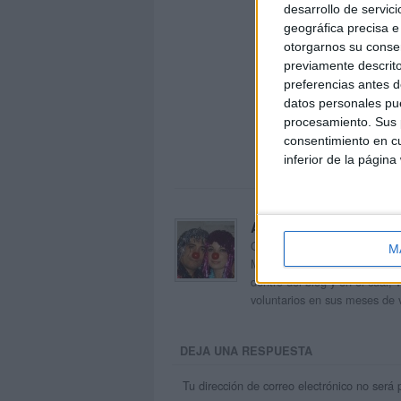
desarrollo de servici
geográfica precisa e 
otorgarnos su conse
previamente descrito
preferencias antes d
datos personales pue
procesamiento. Sus p
consentimiento en cu
inferior de la página
Acerca de orientacion
Orientación Andújar no es sol
M
Maribel, que además de ser p
dentro del blog y en el cual,
voluntarios en sus meses de 
DEJA UNA RESPUESTA
Tu dirección de correo electrónico no será 