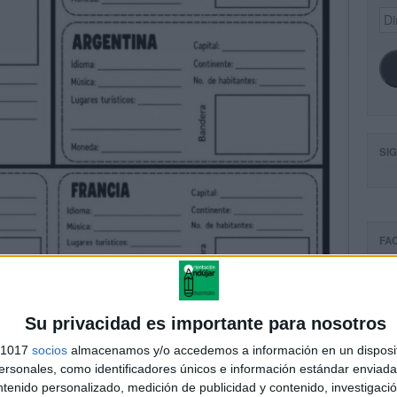
Dir
de
ema
SI
FA
Su privacidad es importante para nosotros
s 1017
socios
almacenamos y/o accedemos a información en un disposit
sonales, como identificadores únicos e información estándar enviada 
ntenido personalizado, medición de publicidad y contenido, investigaci