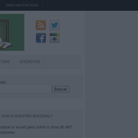
GRAFOMOTRICIDAD
TORA
ATENCIÓN
car
Buscar
E GUSTA NUESTRO MATERIAL?
roduce tu email para unirte a otros 80.867
criptores.