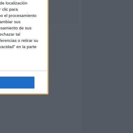
de localización
 clic para
bo el procesamiento
cambiar sus
esamiento de sus
echazar tal
erencias o retirar su
vacidad" en la parte