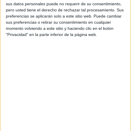
personal de dos profesores Ginés y Maribel, que
sus datos personales puede no requerir de su consentimiento,
además de ser pareja, son los encargados de los
pero usted tiene el derecho de rechazar tal procesamiento. Sus
preferencias se aplicarán solo a este sitio web. Puede cambiar
contenidos que encontramos dentro del blog y en el
sus preferencias o retirar su consentimiento en cualquier
cual, vuelcan la mayor parte del tiempo, que sus tareas
momento volviendo a este sitio y haciendo clic en el botón
como docentes, y voluntarios en sus meses de verano
"Privacidad" en la parte inferior de la página web.
les permite.
1 COMENTARIO
Liliana M. Machado J.
Publicado
28 mayo, 2026 a las 4:59 PM
Saludos cordiales los felicito por tan genial
iniciativa. ¡Continúen avanzando a pasos
agigantados!
RESPONDER