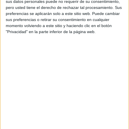
personal de dos profesores Ginés y Maribel, que
sus datos personales puede no requerir de su consentimiento,
pero usted tiene el derecho de rechazar tal procesamiento. Sus
además de ser pareja, son los encargados de los
preferencias se aplicarán solo a este sitio web. Puede cambiar
contenidos que encontramos dentro del blog y en el
sus preferencias o retirar su consentimiento en cualquier
cual, vuelcan la mayor parte del tiempo, que sus tareas
momento volviendo a este sitio y haciendo clic en el botón
como docentes, y voluntarios en sus meses de verano
"Privacidad" en la parte inferior de la página web.
les permite.
1 COMENTARIO
ada
Publicado
2 junio, 2026 a las 4:34 PM
excelente material
RESPONDER