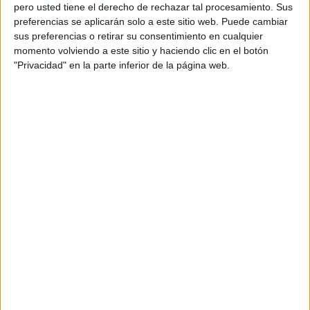
pero usted tiene el derecho de rechazar tal procesamiento. Sus
preferencias se aplicarán solo a este sitio web. Puede cambiar
sus preferencias o retirar su consentimiento en cualquier
momento volviendo a este sitio y haciendo clic en el botón
Acerca de orientacionandujar
"Privacidad" en la parte inferior de la página web.
Orientación Andújar no es solo un blog, es la apuesta
personal de dos profesores Ginés y Maribel, que
además de ser pareja, son los encargados de los
contenidos que encontramos dentro del blog y en el
cual, vuelcan la mayor parte del tiempo, que sus tareas
como docentes, y voluntarios en sus meses de verano
les permite.
DEJA UNA RESPUESTA
Tu dirección de correo electrónico no será
publicada.
Los campos obligatorios están marcados
con
*