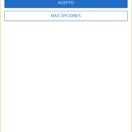
ACEPTO
MÁS OPCIONES
Buscar
Buscar
¿TE GUSTA NUESTRO MATERIAL?
Introduce tu email para unirte a otros
80.870 suscriptores.