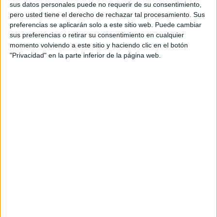
personal de dos profesores Ginés y Maribel, que
sus datos personales puede no requerir de su consentimiento,
además de ser pareja, son los encargados de los
pero usted tiene el derecho de rechazar tal procesamiento. Sus
preferencias se aplicarán solo a este sitio web. Puede cambiar
contenidos que encontramos dentro del blog y en el
sus preferencias o retirar su consentimiento en cualquier
cual, vuelcan la mayor parte del tiempo, que sus tareas
momento volviendo a este sitio y haciendo clic en el botón
como docentes, y voluntarios en sus meses de verano
"Privacidad" en la parte inferior de la página web.
les permite.
1 COMENTARIO
Nuvia Carrera De Espino
Publicado
28 junio, 2026 a las 3:50 PM
Soy maestra de matemáticas, me gustan sus
recursos.
RESPONDER