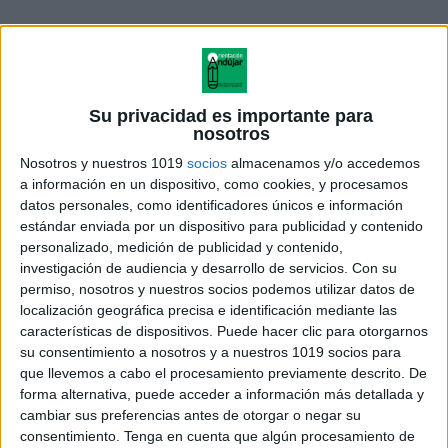
Su privacidad es importante para
nosotros
Nosotros y nuestros 1019
socios
almacenamos y/o accedemos
a información en un dispositivo, como cookies, y procesamos
datos personales, como identificadores únicos e información
estándar enviada por un dispositivo para publicidad y contenido
personalizado, medición de publicidad y contenido,
investigación de audiencia y desarrollo de servicios.
Con su
Súper pack sumas 2 cifras en la
permiso, nosotros y nuestros socios podemos utilizar datos de
Lilypad
localización geográfica precisa e identificación mediante las
características de dispositivos. Puede hacer clic para otorgarnos
su consentimiento a nosotros y a nuestros 1019 socios para
que llevemos a cabo el procesamiento previamente descrito. De
forma alternativa, puede acceder a información más detallada y
Acerca de orientacionandujar
cambiar sus preferencias antes de otorgar o negar su
Orientación Andújar no es solo un blog, es la apuesta
consentimiento.
Tenga en cuenta que algún procesamiento de