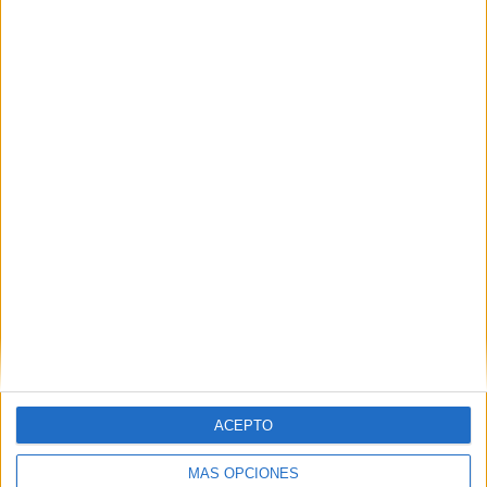
Nombre
*
Correo electrónico
*
Web
ACEPTO
MÁS OPCIONES