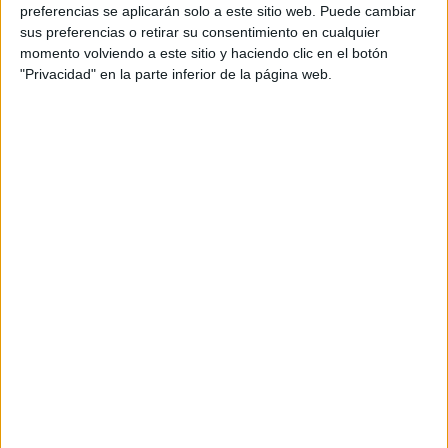
personal de dos profesores Ginés y Maribel, que
preferencias se aplicarán solo a este sitio web. Puede cambiar
además de ser pareja, son los encargados de los
sus preferencias o retirar su consentimiento en cualquier
momento volviendo a este sitio y haciendo clic en el botón
contenidos que encontramos dentro del blog y en el
"Privacidad" en la parte inferior de la página web.
cual, vuelcan la mayor parte del tiempo, que sus tareas
como docentes, y voluntarios en sus meses de verano
les permite.
DEJA UNA RESPUESTA
Tu dirección de correo electrónico no será
publicada.
Los campos obligatorios están marcados
con
*
Comentario
*