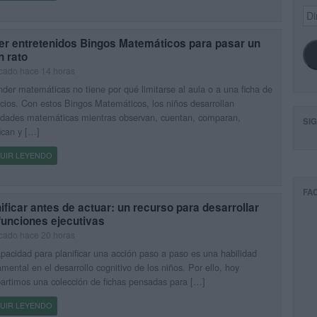
Dir
de
ema
er entretenidos Bingos Matemáticos para pasar un
n rato
cado hace 14 horas
der matemáticas no tiene por qué limitarse al aula o a una ficha de
icios. Con estos Bingos Matemáticos, los niños desarrollan
idades matemáticas mientras observan, cuentan, comparan,
SI
fican y […]
UIR LEYENDO
FA
ificar antes de actuar: un recurso para desarrollar
funciones ejecutivas
cado hace 20 horas
pacidad para planificar una acción paso a paso es una habilidad
mental en el desarrollo cognitivo de los niños. Por ello, hoy
rtimos una colección de fichas pensadas para […]
UIR LEYENDO