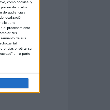
ivo, como cookies, y
por un dispositivo
ón de audiencia y
de localización
 clic para
bo el procesamiento
cambiar sus
esamiento de sus
echazar tal
erencias o retirar su
vacidad" en la parte