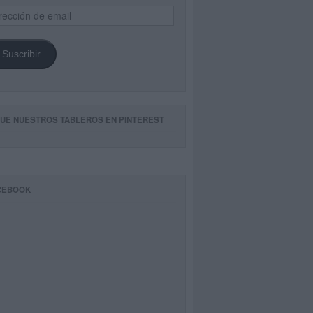
ección
il
Suscribir
GUE NUESTROS TABLEROS EN PINTEREST
CEBOOK