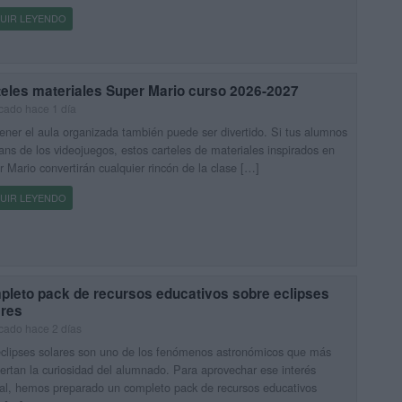
UIR LEYENDO
teles materiales Super Mario curso 2026-2027
cado hace 1 día
ner el aula organizada también puede ser divertido. Si tus alumnos
ans de los videojuegos, estos carteles de materiales inspirados en
 Mario convertirán cualquier rincón de la clase […]
UIR LEYENDO
pleto pack de recursos educativos sobre eclipses
ares
cado hace 2 días
clipses solares son uno de los fenómenos astronómicos que más
ertan la curiosidad del alumnado. Para aprovechar ese interés
al, hemos preparado un completo pack de recursos educativos