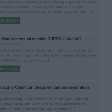
acaciones son el momento perfecto para seguir aprendiendo de una
 relajada y divertida. Por eso hoy compartimos un completo
rno de vacaciones inspirado en Lilo & Stitch, especialmente […]
UIR LEYENDO
nificador mensual editable CURSO 2026-2027
cado hace 1 día
ganización es una de las claves para afrontar el curso escolar con
. Por ello, hoy compartimos un Planificador mensual editable para el
 2026-2027, un recurso práctico y […]
UIR LEYENDO
Buscar y Clasificar! Juego de campos semánticos
cado hace 1 día
ueremos compartir un recurso educativo ideal para trabajar de
 lúdica el vocabulario, la atención visual y la clasificación por
orías. Se trata de un completo juego de campos […]