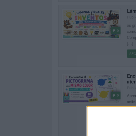
Lámi
Publi
os gr
0
comu
Comp
[…]
SEG
Enc
ate
Publi
Apren
0
activ
compa
[…]
SEG