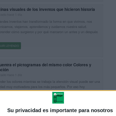
nas visuales de los inventos que hicieron historia
cado hace 1 día
andes inventos han transformado la forma en que vivimos, nos
nicamos, viajamos, aprendemos y cuidamos nuestra salud.
render cómo surgieron y por qué marcaron un antes y un después
UIR LEYENDO
uentra el pictogramas del mismo color Colores y
nción
cado hace 1 día
der los colores mientras se trabaja la atención visual puede ser una
idad muy motivadora para los más pequeños. Por eso hoy
rtimos este cuaderno de actividades con pictogramas, diseñado
UIR LEYENDO
Su privacidad es importante para nosotros