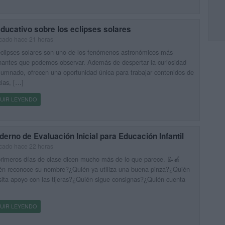
educativo sobre los eclipses solares
cado hace 21 horas
clipses solares son uno de los fenómenos astronómicos más
nantes que podemos observar. Además de despertar la curiosidad
lumnado, ofrecen una oportunidad única para trabajar contenidos de
ias, […]
UIR LEYENDO
erno de Evaluación Inicial para Educación Infantil
cado hace 22 horas
rimeros días de clase dicen mucho más de lo que parece. 📝🍎
én reconoce su nombre?¿Quién ya utiliza una buena pinza?¿Quién
ita apoyo con las tijeras?¿Quién sigue consignas?¿Quién cuenta
UIR LEYENDO