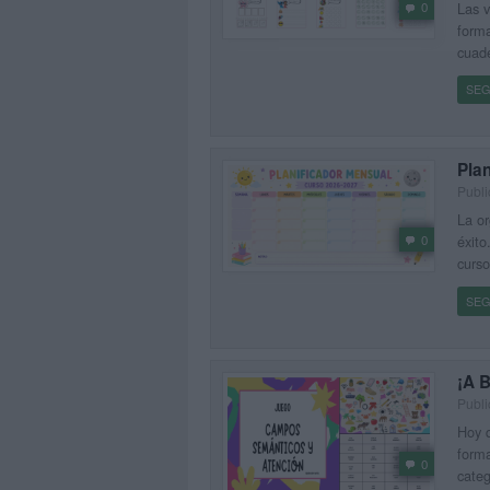
0
Las v
forma
cuade
SEG
Pla
Publi
La or
0
éxito
curso
SEG
¡A 
Publi
Hoy q
forma
0
categ