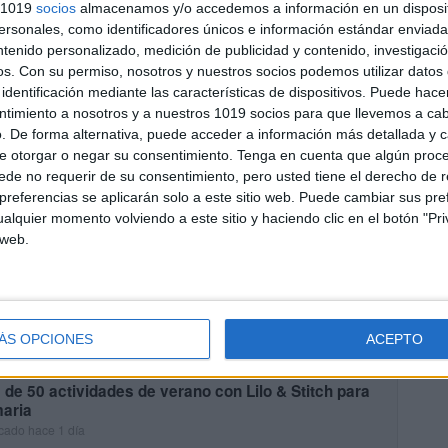
s 1019
socios
almacenamos y/o accedemos a información en un disposit
sonales, como identificadores únicos e información estándar enviada 
junto de actividades divertidas muy veraniegas
ntenido personalizado, medición de publicidad y contenido, investigaci
cado hace 1 día
os.
Con su permiso, nosotros y nuestros socios podemos utilizar datos 
as un recurso completo para que los peques aprendan y se
identificación mediante las características de dispositivos. Puede hacer
rtan durante las vacaciones? 🌴☀️ Este cuadernillo de actividades de
ntimiento a nosotros y a nuestros 1019 socios para que llevemos a ca
o está diseñado para que niños y niñas de […]
. De forma alternativa, puede acceder a información más detallada y 
UIR LEYENDO
e otorgar o negar su consentimiento.
Tenga en cuenta que algún proc
de no requerir de su consentimiento, pero usted tiene el derecho de r
referencias se aplicarán solo a este sitio web. Puede cambiar sus pref
alquier momento volviendo a este sitio y haciendo clic en el botón "Pri
 web.
ÁS OPCIONES
ACEPTO
de 50 actividades de verano con Lilo & Stitch para
maria
cado hace 1 día