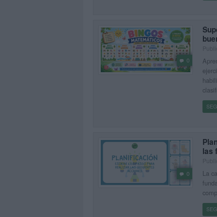
Sup
bue
Publi
Apren
0
ejerc
habil
clasi
SEG
Plan
las 
Publi
La ca
0
funda
compa
SEG