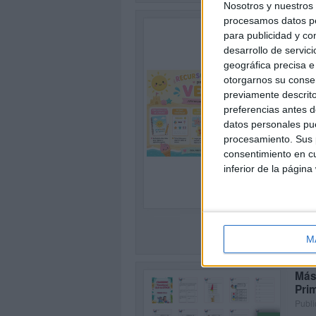
Nosotros y nuestro
procesamos datos per
Con
para publicidad y co
Publi
desarrollo de servici
¿Busc
geográfica precisa e 
divie
otorgarnos su conse
veran
previamente descrito
SEG
preferencias antes d
datos personales pue
procesamiento. Sus p
consentimiento en cu
inferior de la página
0
M
Más 
Pri
Publi