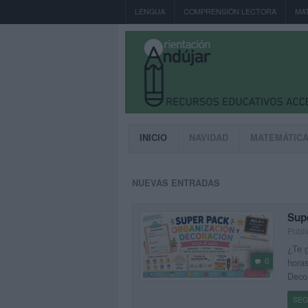
LENGUA
COMPRENSIÓN LECTORA
MA
INICIO
NAVIDAD
MATEMÁTIC
NUEVAS ENTRADAS
Sup
Publi
¿Te g
0
horas
Decor
SEG