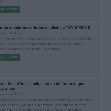
e […]
UIR LEYENDO
arios escolares variados y editables TOY STORY 5
cado hace 2 días
elta al cole es mucho más divertida con un horario escolar bonito y
ico. En esta ocasión compartimos una colección de horarios
ares inspirados en Toy Story 5, perfectos […]
UIR LEYENDO
oria Social Veo el eclipse solar de forma segura
togramas
cado hace 2 días
clipses solares son acontecimientos fascinantes que despiertan la
sidad de niños y adultos. Sin embargo, para muchos alumnos,
ialmente aquellos que necesitan anticipación o presentan