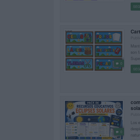
SEG
Car
Publi
Mante
son f
Super
0
SEG
com
sol
Publi
Los e
despi
0
natur