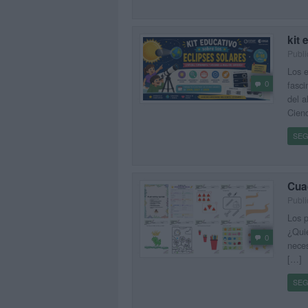
kit 
Publi
Los e
0
fasci
del a
Cienc
SEG
Cuad
Publi
Los p
¿Qui
0
neces
[…]
SEG