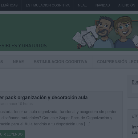
TEMÁTICAS
ESTIMULACION COGNITIVA
NEAE
NAVIDAD
ATENCIÓN
AS
NEAE
ESTIMULACION COGNITIVA
COMPRENSIÓN LEC
Bus
er pack organización y decoración aula
cado hace 10 horas
ustaría tener un aula organizada, funcional y acogedora sin perder
¿T
 diseñando materiales? Con este Super Pack de Organización y
ación para el Aula tendrás a tu disposición una […]
Int
sus
UIR LEYENDO