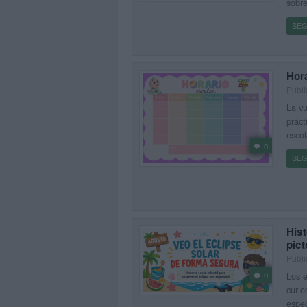
sobr
SEG
Hor
Publi
La vu
práct
escol
0
SEG
Hist
pic
Publi
Los e
0
curio
espec