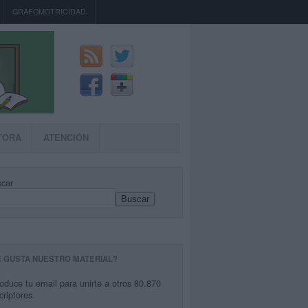
GRAFOMOTRICIDAD
TORA
ATENCIÓN
car
Buscar
E GUSTA NUESTRO MATERIAL?
roduce tu email para unirte a otros 80.870
criptores.