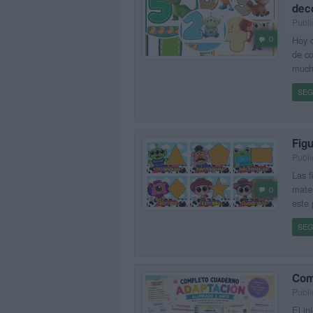
deco
Publi
0
Hoy c
de co
mucho
SEG
Fig
Publi
Las f
matem
0
este 
SEG
Com
Publi
El in