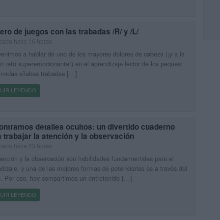
ero de juegos con las trabadas /R/ y /L/
cado hace 16 horas
enimos a hablar de uno de los mayores dolores de cabeza (¡y a la
n reto superemocionante!) en el aprendizaje lector de los peques:
emidas sílabas trabadas […]
UIR LEYENDO
ntramos detalles ocultos: un divertido cuaderno
 trabajar la atención y la observación
cado hace 23 horas
ención y la observación son habilidades fundamentales para el
dizaje, y una de las mejores formas de potenciarlas es a través del
. Por eso, hoy compartimos un entretenido […]
UIR LEYENDO