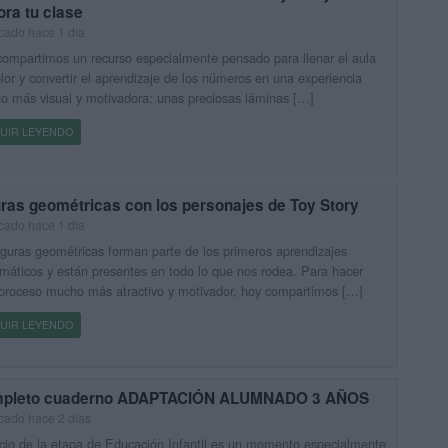
ra tu clase
cado hace 1 día
ompartimos un recurso especialmente pensado para llenar el aula
lor y convertir el aprendizaje de los números en una experiencia
 más visual y motivadora: unas preciosas láminas […]
UIR LEYENDO
uras geométricas con los personajes de Toy Story
cado hace 1 día
iguras geométricas forman parte de los primeros aprendizajes
áticos y están presentes en todo lo que nos rodea. Para hacer
proceso mucho más atractivo y motivador, hoy compartimos […]
UIR LEYENDO
pleto cuaderno ADAPTACIÓN ALUMNADO 3 AÑOS
cado hace 2 días
icio de la etapa de Educación Infantil es un momento especialmente