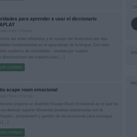
Dir
de
ema
vidades para aprender a usar el diccionario
APLAY
cado hace 13 horas
minio del orden alfabético y el manejo del diccionario son dos
idades fundamentales en el aprendizaje de la lengua. Con este
eto cuaderno de actividades, creadas por nuestro
SI
i @educarincon.del.maestro.jose […]
UIR LEYENDO
FA
ito scape room emocional
cado hace 14 horas
recurso propone un divertido Escape Room Emocional en el que los
os deberán superar diferentes pruebas relacionadas con la
ificación, comprensión y gestión de las emociones para conseguir
s […]
UIR LEYENDO