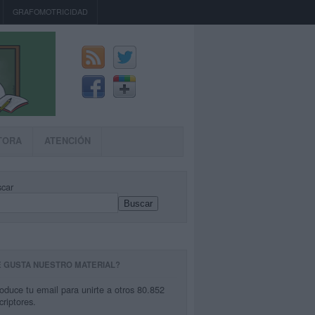
GRAFOMOTRICIDAD
TORA
ATENCIÓN
car
Buscar
E GUSTA NUESTRO MATERIAL?
roduce tu email para unirte a otros 80.852
criptores.