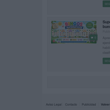
SEG
Sup
bue
Publi
Apren
0
ejerc
habil
clasi
SEG
Aviso Legal
Contacto
Publicidad
Volver