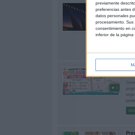
previamente descrito
UNI
preferencias antes d
Publi
datos personales pue
Unida
procesamiento. Sus p
0
El té
consentimiento en cu
reali
inferior de la página
[…]
SEG
M
Fan
Publi
Comen
0
progr
organ
poda
SEG
Pre