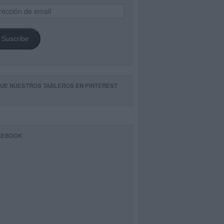
ección
il
Suscribir
GUE NUESTROS TABLEROS EN PINTEREST
CEBOOK