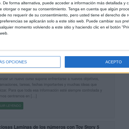
. De forma alternativa, puede acceder a información más detallada y 
DAD DIDÁCTICA: Eclipses
e otorgar o negar su consentimiento.
Tenga en cuenta que algún proc
cado hace 1 día
de no requerir de su consentimiento, pero usted tiene el derecho de r
d Didáctica sobre eclipses editada en colaboración con la FECYT.
referencias se aplicarán solo a este sitio web. Puede cambiar sus pref
rmino eclipse se aplica indistintamente a dos fenómenos, en
alquier momento volviendo a este sitio y haciendo clic en el botón "Pri
dad muy diversos, provocados por las posiciones relativas del Sol,
 web.
UIR LEYENDO
ÁS OPCIONES
ACEPTO
tástico y completo Opoplanner 2026-2027
cado hace 1 día
zar un nuevo curso supone enfrentarse a nuevos objetivos,
amaciones, tareas, fechas importantes y muchas ideas que
izar. Para que toda esa información esté siempre controlada y
mos centrarnos en […]
UIR LEYENDO
ciosas Laminas de los números con Toy Story 5