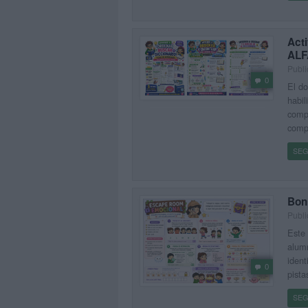
Acti
ALF
Publi
0
El do
habil
compl
comp
SEG
Bon
Publi
Este 
alumn
ident
0
pista
SEG