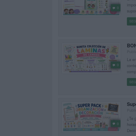
impor
0
supon
SEG
BON
Publi
La en
0
conte
compa
SEG
Sup
Publi
¿Te g
0
horas
Decor