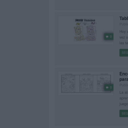
Tabl
Publi
Hoy v
0
vez u
las t
SEG
Enco
para
Publi
0
La at
apren
juego
SEG