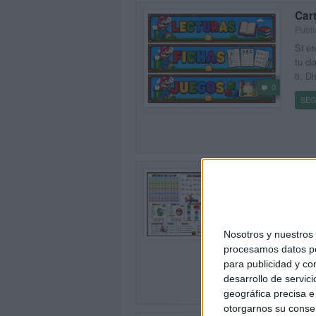
Cart
Publi
Si er
tu cl
ti. D
0
SEG
Chu
Publi
Hoy c
0
para 
Nosotros y nuestro
fantá
procesamos datos per
[…]
para publicidad y co
SEG
desarrollo de servici
geográfica precisa e 
otorgarnos su conse