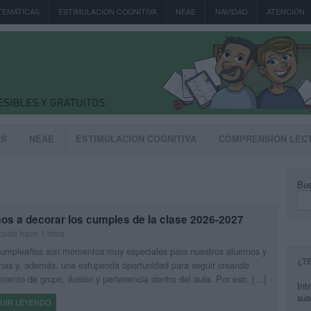
TEMÁTICAS
ESTIMULACION COGNITIVA
NEAE
NAVIDAD
ATENCIÓN
AS
NEAE
ESTIMULACION COGNITIVA
COMPRENSIÓN LEC
Bus
os a decorar los cumples de la clase 2026-2027
cado hace 1 hora
cumpleaños son momentos muy especiales para nuestros alumnos y
¿T
as y, además, una estupenda oportunidad para seguir creando
miento de grupo, ilusión y pertenencia dentro del aula. Por eso, […]
Int
sus
UIR LEYENDO