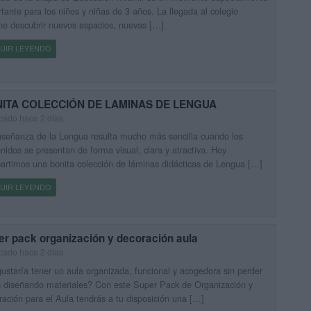
tante para los niños y niñas de 3 años. La llegada al colegio
e descubrir nuevos espacios, nuevas […]
UIR LEYENDO
ITA COLECCIÓN DE LAMINAS DE LENGUA
cado hace 2 días
señanza de la Lengua resulta mucho más sencilla cuando los
nidos se presentan de forma visual, clara y atractiva. Hoy
rtimos una bonita colección de láminas didácticas de Lengua […]
UIR LEYENDO
er pack organización y decoración aula
cado hace 2 días
ustaría tener un aula organizada, funcional y acogedora sin perder
 diseñando materiales? Con este Super Pack de Organización y
ación para el Aula tendrás a tu disposición una […]