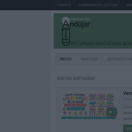
LENGUA
COMPRENSIÓN LECTORA
MA
INICIO
NAVIDAD
MATEMÁTIC
NUEVAS ENTRADAS
Vam
Publi
Los 
0
alumn
senti
SEG