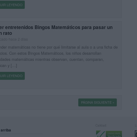
UIR LEYENDO
er entretenidos Bingos Matemáticos para pasar un
n rato
cado hace 2 días
der matemáticas no tiene por qué limitarse al aula o a una ficha de
icios. Con estos Bingos Matemáticos, los niños desarrollan
idades matemáticas mientras observan, cuentan, comparan,
fican y […]
UIR LEYENDO
PÁGINA SIGUIENTE »
Calidad:
L
 arriba