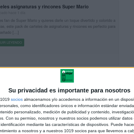
eles asignaturas y rincones Super Mario
cado hace 1 día
es fan de Super Mario y quieres darle un toque divertido y colorido a
ase, este pack de carteles de asignaturas y rincones es perfecto para
iseñado […]
UIR LEYENDO
leta Super mario para la mesa primaria 2026-2027
cado hace 1 día
ompartimos un recurso especialmente práctico, visual y divertido
Su privacidad es importante para nosotros
acompañar al alumnado durante todo el curso 2026-2027: una
s 1019
socios
almacenamos y/o accedemos a información en un disposit
stica chuleta escolar inspirada en Super Mario para colocar sobre la
sonales, como identificadores únicos e información estándar enviada 
ntenido personalizado, medición de publicidad y contenido, investigaci
UIR LEYENDO
os.
Con su permiso, nosotros y nuestros socios podemos utilizar datos 
identificación mediante las características de dispositivos. Puede hacer
ntimiento a nosotros y a nuestros 1019 socios para que llevemos a ca