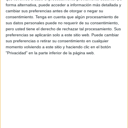
forma alternativa, puede acceder a información más detallada y
cambiar sus preferencias antes de otorgar o negar su
consentimiento.
Tenga en cuenta que algún procesamiento de
sus datos personales puede no requerir de su consentimiento,
pero usted tiene el derecho de rechazar tal procesamiento. Sus
preferencias se aplicarán solo a este sitio web. Puede cambiar
sus preferencias o retirar su consentimiento en cualquier
momento volviendo a este sitio y haciendo clic en el botón
"Privacidad" en la parte inferior de la página web.
Figuras geométricas con los personajes
de Toy Story
Publicado hace 10 horas
Las figuras geométricas forman parte de los primeros
aprendizajes matemáticos y están presentes en todo lo
que nos rodea. Para hacer este proceso mucho más
atractivo y motivador, hoy compartimos […]
SEGUIR LEYENDO