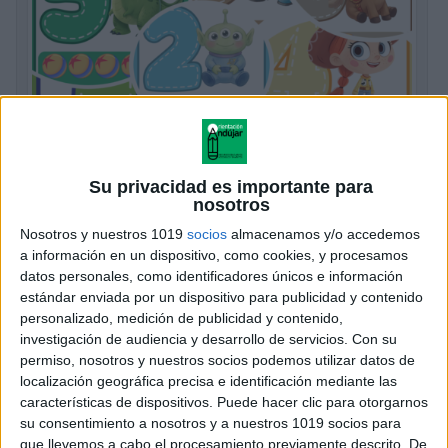
Preciosas Laminas de los números con
Su privacidad es importante para
Toy Story 5 decora tu clase
nosotros
Publicado hace 9 horas
Nosotros y nuestros 1019
socios
almacenamos y/o accedemos
a información en un dispositivo, como cookies, y procesamos
Hoy compartimos un recurso especialmente pensado
datos personales, como identificadores únicos e información
para llenar el aula de color y convertir el aprendizaje
estándar enviada por un dispositivo para publicidad y contenido
de los números en una experiencia mucho más visual
personalizado, medición de publicidad y contenido,
y motivadora: unas preciosas láminas […]
investigación de audiencia y desarrollo de servicios.
Con su
permiso, nosotros y nuestros socios podemos utilizar datos de
SEGUIR LEYENDO
localización geográfica precisa e identificación mediante las
características de dispositivos. Puede hacer clic para otorgarnos
su consentimiento a nosotros y a nuestros 1019 socios para
que llevemos a cabo el procesamiento previamente descrito. De