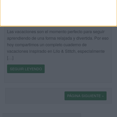
Más de 50 actividades de verano con Lilo
& Stitch para Primaria
Publicado hace 2 días
Las vacaciones son el momento perfecto para seguir
aprendiendo de una forma relajada y divertida. Por eso
hoy compartimos un completo cuaderno de
vacaciones inspirado en Lilo & Stitch, especialmente
[…]
SEGUIR LEYENDO
PÁGINA SIGUIENTE »