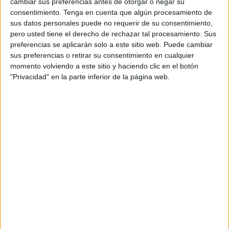
cambiar sus preferencias antes de otorgar o negar su
consentimiento.
Tenga en cuenta que algún procesamiento de
sus datos personales puede no requerir de su consentimiento,
pero usted tiene el derecho de rechazar tal procesamiento. Sus
preferencias se aplicarán solo a este sitio web. Puede cambiar
sus preferencias o retirar su consentimiento en cualquier
momento volviendo a este sitio y haciendo clic en el botón
"Privacidad" en la parte inferior de la página web.
Una rima para cada mes del año
Publicado hace 20 horas
La poesía es una herramienta maravillosa para
acercar a los niños al lenguaje de una manera lúdica,
creativa y significativa. Hoy compartimos una preciosa
colección de rimas del calendario, un […]