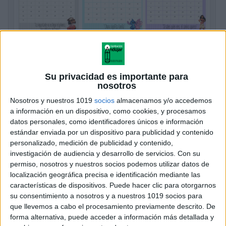
Su privacidad es importante para
nosotros
Preciosos calendarios Disney curso 2026-
Nosotros y nuestros 1019
socios
almacenamos y/o accedemos
2027
a información en un dispositivo, como cookies, y procesamos
datos personales, como identificadores únicos e información
Publicado hace 13 horas
estándar enviada por un dispositivo para publicidad y contenido
Hoy compartimos un recurso especialmente bonito y
personalizado, medición de publicidad y contenido,
práctico para preparar el nuevo curso escolar: una
investigación de audiencia y desarrollo de servicios.
Con su
permiso, nosotros y nuestros socios podemos utilizar datos de
colección de calendarios mensuales inspirados en
localización geográfica precisa e identificación mediante las
personajes Disney para el curso 2026-2027. El
características de dispositivos. Puede hacer clic para otorgarnos
material incluye […]
su consentimiento a nosotros y a nuestros 1019 socios para
que llevemos a cabo el procesamiento previamente descrito. De
SEGUIR LEYENDO
forma alternativa, puede acceder a información más detallada y