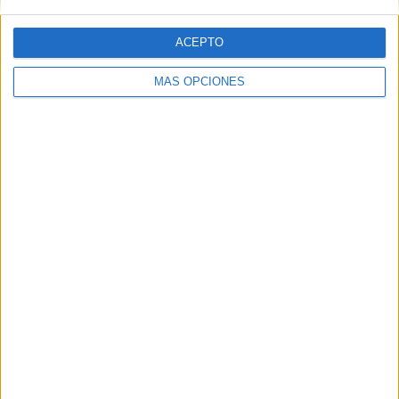
ACEPTO
MÁS OPCIONES
Carteles asignaturas y rincones Super
Mario
Publicado hace 1 día