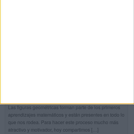
Figuras geométricas con los personajes
de Toy Story
Publicado hace 2 días
Las figuras geométricas forman parte de los primeros
aprendizajes matemáticos y están presentes en todo lo
que nos rodea. Para hacer este proceso mucho más
atractivo y motivador, hoy compartimos […]