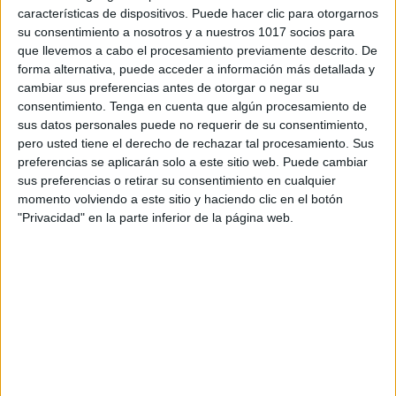
características de dispositivos. Puede hacer clic para otorgarnos
su consentimiento a nosotros y a nuestros 1017 socios para
que llevemos a cabo el procesamiento previamente descrito. De
Conjunto de actividades divertidas muy
forma alternativa, puede acceder a información más detallada y
veraniegas
cambiar sus preferencias antes de otorgar o negar su
consentimiento.
Tenga en cuenta que algún procesamiento de
Publicado hace 12 horas
sus datos personales puede no requerir de su consentimiento,
¿Buscas un recurso completo para que los peques
pero usted tiene el derecho de rechazar tal procesamiento. Sus
aprendan y se diviertan durante las vacaciones? 🌴☀️
preferencias se aplicarán solo a este sitio web. Puede cambiar
sus preferencias o retirar su consentimiento en cualquier
Este cuadernillo de actividades de verano está
momento volviendo a este sitio y haciendo clic en el botón
diseñado para que niños y niñas de […]
"Privacidad" en la parte inferior de la página web.
SEGUIR LEYENDO