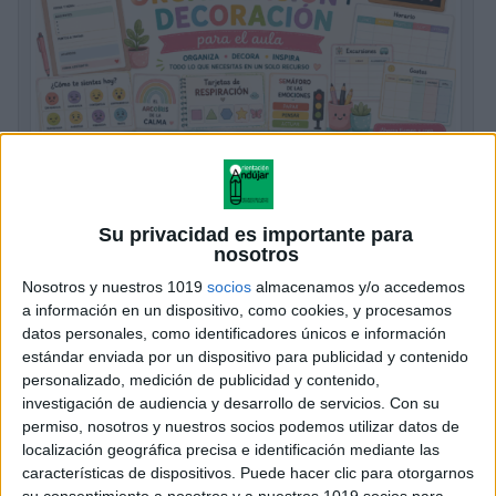
Super pack organización y decoración
aula
Su privacidad es importante para
Publicado hace 14 horas
nosotros
¿Te gustaría tener un aula organizada, funcional y
Nosotros y nuestros 1019
socios
almacenamos y/o accedemos
a información en un dispositivo, como cookies, y procesamos
acogedora sin perder horas diseñando materiales?
datos personales, como identificadores únicos e información
Con este Super Pack de Organización y Decoración
estándar enviada por un dispositivo para publicidad y contenido
para el Aula tendrás a tu disposición una […]
personalizado, medición de publicidad y contenido,
investigación de audiencia y desarrollo de servicios.
Con su
SEGUIR LEYENDO
permiso, nosotros y nuestros socios podemos utilizar datos de
localización geográfica precisa e identificación mediante las
características de dispositivos. Puede hacer clic para otorgarnos
su consentimiento a nosotros y a nuestros 1019 socios para