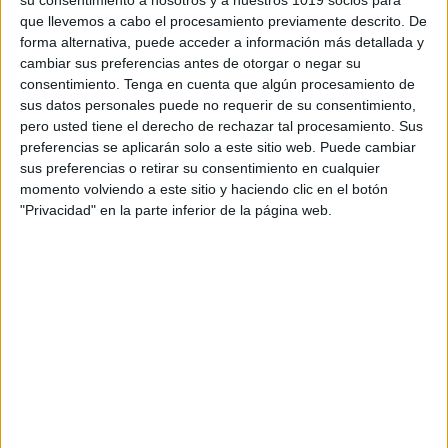
que llevemos a cabo el procesamiento previamente descrito. De
forma alternativa, puede acceder a información más detallada y
cambiar sus preferencias antes de otorgar o negar su
consentimiento.
Tenga en cuenta que algún procesamiento de
sus datos personales puede no requerir de su consentimiento,
pero usted tiene el derecho de rechazar tal procesamiento. Sus
preferencias se aplicarán solo a este sitio web. Puede cambiar
sus preferencias o retirar su consentimiento en cualquier
momento volviendo a este sitio y haciendo clic en el botón
"Privacidad" en la parte inferior de la página web.
Super entretenidos Bingos Matemáticos
para pasar un buen rato
Publicado hace 18 horas
Aprender matemáticas no tiene por qué limitarse al
aula o a una ficha de ejercicios. Con estos Bingos
Matemáticos, los niños desarrollan habilidades
matemáticas mientras observan, cuentan, comparan,
clasifican y […]