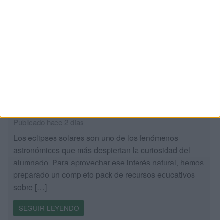
completo pack de recursos educativos
sobre eclipses solares
Publicado hace 2 días
Los eclipses solares son uno de los fenómenos
astronómicos que más despiertan la curiosidad del
alumnado. Para aprovechar ese interés natural, hemos
preparado un completo pack de recursos educativos
sobre […]
SEGUIR LEYENDO