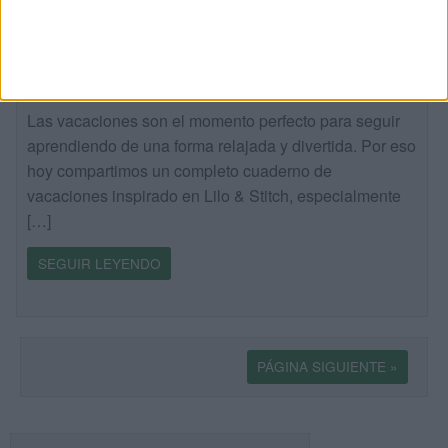
Más de 50 actividades de verano con Lilo
& Stitch para Primaria
Publicado hace 2 días
Las vacaciones son el momento perfecto para seguir
aprendiendo de una forma relajada y divertida. Por eso
hoy compartimos un completo cuaderno de
vacaciones inspirado en Lilo & Stitch, especialmente
[…]
SEGUIR LEYENDO
PÁGINA SIGUIENTE »