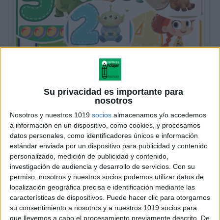
Preciosas Laminas de los números con
Su privacidad es importante para
Toy Story 5 decora tu clase
nosotros
Publicado hace 13 horas
Nosotros y nuestros 1019
socios
almacenamos y/o accedemos
a información en un dispositivo, como cookies, y procesamos
Hoy compartimos un recurso especialmente pensado
datos personales, como identificadores únicos e información
para llenar el aula de color y convertir el aprendizaje
estándar enviada por un dispositivo para publicidad y contenido
de los números en una experiencia mucho más visual
personalizado, medición de publicidad y contenido,
y motivadora: unas preciosas láminas […]
investigación de audiencia y desarrollo de servicios.
Con su
permiso, nosotros y nuestros socios podemos utilizar datos de
SEGUIR LEYENDO
localización geográfica precisa e identificación mediante las
características de dispositivos. Puede hacer clic para otorgarnos
su consentimiento a nosotros y a nuestros 1019 socios para
que llevemos a cabo el procesamiento previamente descrito. De