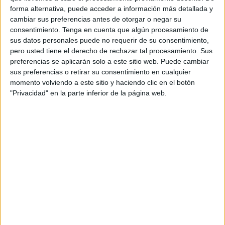
forma alternativa, puede acceder a información más detallada y
cambiar sus preferencias antes de otorgar o negar su
consentimiento.
Tenga en cuenta que algún procesamiento de
sus datos personales puede no requerir de su consentimiento,
pero usted tiene el derecho de rechazar tal procesamiento. Sus
preferencias se aplicarán solo a este sitio web. Puede cambiar
sus preferencias o retirar su consentimiento en cualquier
momento volviendo a este sitio y haciendo clic en el botón
"Privacidad" en la parte inferior de la página web.
Figuras geométricas con los personajes
de Toy Story
Publicado hace 14 horas
Las figuras geométricas forman parte de los primeros
aprendizajes matemáticos y están presentes en todo lo
que nos rodea. Para hacer este proceso mucho más
atractivo y motivador, hoy compartimos […]
SEGUIR LEYENDO