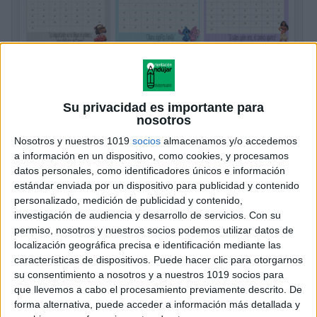
Su privacidad es importante para
nosotros
Preciosos calendarios Disney curso 2026-
Nosotros y nuestros 1019
socios
almacenamos y/o accedemos
2027
a información en un dispositivo, como cookies, y procesamos
datos personales, como identificadores únicos e información
Publicado hace 8 horas
estándar enviada por un dispositivo para publicidad y contenido
Hoy compartimos un recurso especialmente bonito y
personalizado, medición de publicidad y contenido,
práctico para preparar el nuevo curso escolar: una
investigación de audiencia y desarrollo de servicios.
Con su
permiso, nosotros y nuestros socios podemos utilizar datos de
colección de calendarios mensuales inspirados en
localización geográfica precisa e identificación mediante las
personajes Disney para el curso 2026-2027. El
características de dispositivos. Puede hacer clic para otorgarnos
material incluye […]
su consentimiento a nosotros y a nuestros 1019 socios para
que llevemos a cabo el procesamiento previamente descrito. De
SEGUIR LEYENDO
forma alternativa, puede acceder a información más detallada y