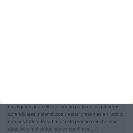
Figuras geométricas con los personajes
de Toy Story
Publicado hace 2 días
Las figuras geométricas forman parte de los primeros
aprendizajes matemáticos y están presentes en todo lo
que nos rodea. Para hacer este proceso mucho más
atractivo y motivador, hoy compartimos […]