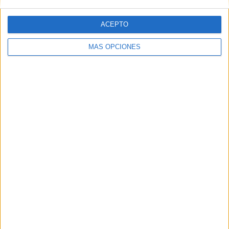
ACEPTO
MÁS OPCIONES
Carteles asignaturas y rincones Super
Mario
Publicado hace 1 día