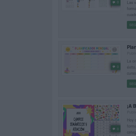
0
Las v
forma
cuade
SEG
Pla
Publi
La or
0
éxito
curso
SEG
¡A 
Publi
Hoy q
forma
0
categ