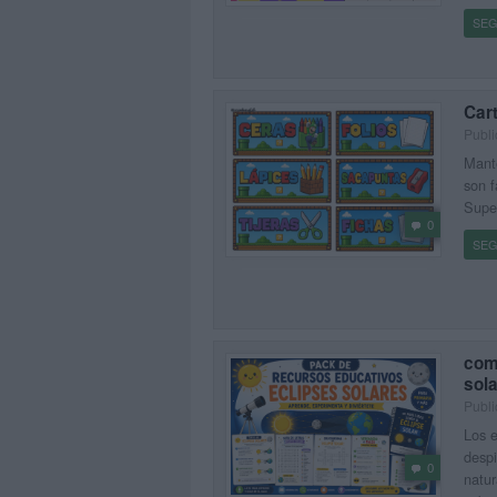
SEG
Car
Publi
Mante
son f
Super
0
SEG
com
sol
Publi
Los e
despi
0
natur