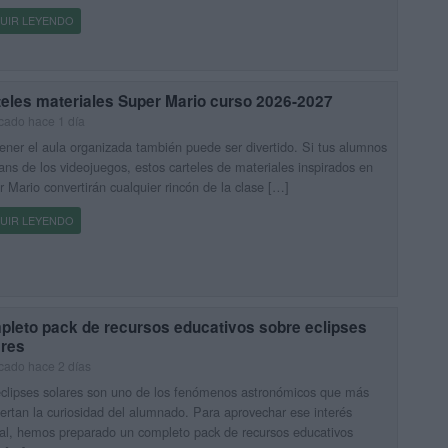
UIR LEYENDO
teles materiales Super Mario curso 2026-2027
cado hace 1 día
ner el aula organizada también puede ser divertido. Si tus alumnos
ans de los videojuegos, estos carteles de materiales inspirados en
 Mario convertirán cualquier rincón de la clase […]
UIR LEYENDO
pleto pack de recursos educativos sobre eclipses
ares
cado hace 2 días
clipses solares son uno de los fenómenos astronómicos que más
ertan la curiosidad del alumnado. Para aprovechar ese interés
al, hemos preparado un completo pack de recursos educativos