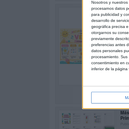
Nosotros y nuestro
procesamos datos per
Con
para publicidad y co
Publi
desarrollo de servici
¿Busc
geográfica precisa e 
divie
otorgarnos su conse
veran
previamente descrito
SEG
preferencias antes d
datos personales pue
procesamiento. Sus p
consentimiento en cu
inferior de la página
0
M
Más 
Pri
Publi