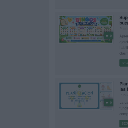
Sup
bue
Publi
Apren
0
ejerc
habil
clasi
SEG
Plan
las 
Publi
La ca
0
funda
compa
SEG