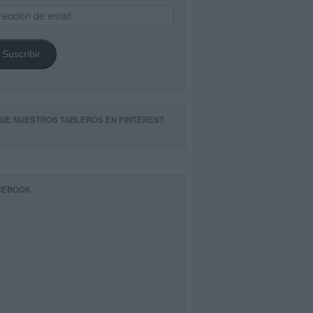
ección
il
Suscribir
GUE NUESTROS TABLEROS EN PINTEREST
CEBOOK