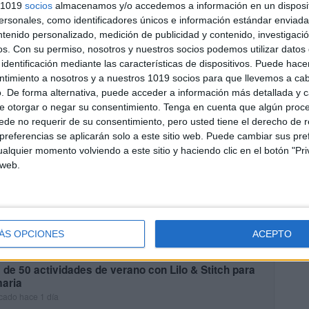
s 1019
socios
almacenamos y/o accedemos a información en un disposit
sonales, como identificadores únicos e información estándar enviada 
junto de actividades divertidas muy veraniegas
ntenido personalizado, medición de publicidad y contenido, investigaci
cado hace 1 día
os.
Con su permiso, nosotros y nuestros socios podemos utilizar datos 
as un recurso completo para que los peques aprendan y se
identificación mediante las características de dispositivos. Puede hacer
rtan durante las vacaciones? 🌴☀️ Este cuadernillo de actividades de
ntimiento a nosotros y a nuestros 1019 socios para que llevemos a ca
o está diseñado para que niños y niñas de […]
. De forma alternativa, puede acceder a información más detallada y 
UIR LEYENDO
e otorgar o negar su consentimiento.
Tenga en cuenta que algún proc
de no requerir de su consentimiento, pero usted tiene el derecho de r
referencias se aplicarán solo a este sitio web. Puede cambiar sus pref
alquier momento volviendo a este sitio y haciendo clic en el botón "Pri
 web.
ÁS OPCIONES
ACEPTO
de 50 actividades de verano con Lilo & Stitch para
maria
cado hace 1 día