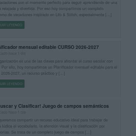
acaciones son el momento perfecto para seguir aprendiendo de una
 relajada y divertida. Por eso hoy compartimos un completo
rno de vacaciones inspirado en Lilo & Stitch, especialmente […]
UIR LEYENDO
nificador mensual editable CURSO 2026-2027
cado hace 1 día
ganización es una de las claves para afrontar el curso escolar con
. Por ello, hoy compartimos un Planificador mensual editable para el
 2026-2027, un recurso práctico y […]
UIR LEYENDO
Buscar y Clasificar! Juego de campos semánticos
cado hace 1 día
ueremos compartir un recurso educativo ideal para trabajar de
 lúdica el vocabulario, la atención visual y la clasificación por
orías. Se trata de un completo juego de campos […]