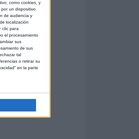
ivo, como cookies, y
por un dispositivo
ón de audiencia y
de localización
 clic para
bo el procesamiento
cambiar sus
esamiento de sus
echazar tal
erencias o retirar su
vacidad" en la parte