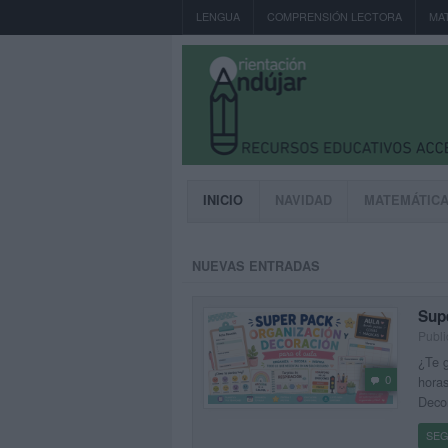
LENGUA
COMPRENSIÓN LECTORA
MA
INICIO
NAVIDAD
MATEMÁTIC
NUEVAS ENTRADAS
Sup
Publi
¿Te g
0
horas
Decor
SEG