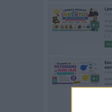
Lámi
Publi
os gr
0
comu
Comp
[…]
SEG
Enc
ate
Publi
Apren
0
activ
compa
[…]
SEG