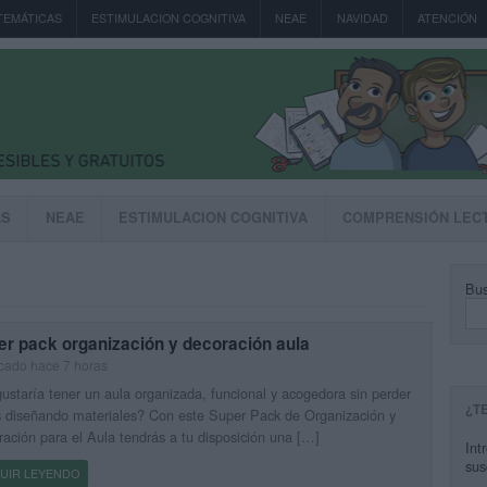
TEMÁTICAS
ESTIMULACION COGNITIVA
NEAE
NAVIDAD
ATENCIÓN
AS
NEAE
ESTIMULACION COGNITIVA
COMPRENSIÓN LEC
Bus
er pack organización y decoración aula
cado hace 7 horas
ustaría tener un aula organizada, funcional y acogedora sin perder
¿T
 diseñando materiales? Con este Super Pack de Organización y
ación para el Aula tendrás a tu disposición una […]
Int
sus
UIR LEYENDO