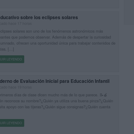
educativo sobre los eclipses solares
cado hace 17 horas
clipses solares son uno de los fenómenos astronómicos más
nantes que podemos observar. Además de despertar la curiosidad
lumnado, ofrecen una oportunidad única para trabajar contenidos de
ias, […]
UIR LEYENDO
erno de Evaluación Inicial para Educación Infantil
cado hace 19 horas
rimeros días de clase dicen mucho más de lo que parece. 📝🍎
én reconoce su nombre?¿Quién ya utiliza una buena pinza?¿Quién
ita apoyo con las tijeras?¿Quién sigue consignas?¿Quién cuenta
UIR LEYENDO