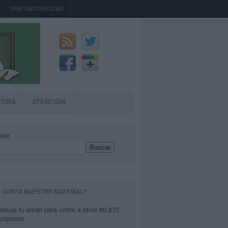
GRAFOMOTRICIDAD
TORA
ATENCIÓN
car
Buscar
E GUSTA NUESTRO MATERIAL?
roduce tu email para unirte a otros 80.870
criptores.