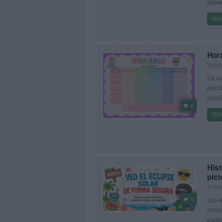
sobr
SEG
Hor
Publi
La vu
práct
escol
0
SEG
Hist
pic
Publi
Los e
0
curio
espec