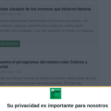
nas visuales de los inventos que hicieron historia
cado hace 1 día
andes inventos han transformado la forma en que vivimos, nos
nicamos, viajamos, aprendemos y cuidamos nuestra salud.
render cómo surgieron y por qué marcaron un antes y un después
UIR LEYENDO
uentra el pictogramas del mismo color Colores y
nción
cado hace 1 día
der los colores mientras se trabaja la atención visual puede ser una
idad muy motivadora para los más pequeños. Por eso hoy
rtimos este cuaderno de actividades con pictogramas, diseñado
UIR LEYENDO
Su privacidad es importante para nosotros