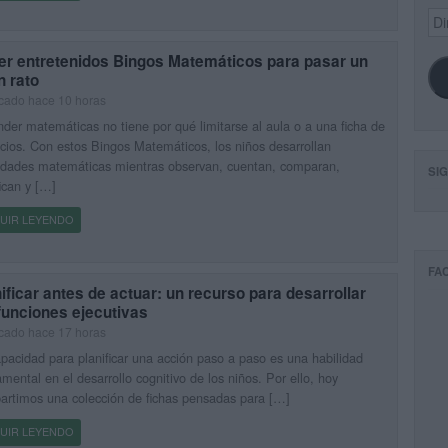
Dir
de
ema
er entretenidos Bingos Matemáticos para pasar un
n rato
cado hace 10 horas
der matemáticas no tiene por qué limitarse al aula o a una ficha de
icios. Con estos Bingos Matemáticos, los niños desarrollan
idades matemáticas mientras observan, cuentan, comparan,
SI
fican y […]
UIR LEYENDO
FA
ificar antes de actuar: un recurso para desarrollar
funciones ejecutivas
cado hace 17 horas
pacidad para planificar una acción paso a paso es una habilidad
mental en el desarrollo cognitivo de los niños. Por ello, hoy
rtimos una colección de fichas pensadas para […]
UIR LEYENDO