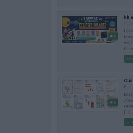
kit 
Publi
Los e
0
fasci
del a
Cienc
SEG
Cuad
Publi
Los p
¿Qui
0
neces
[…]
SEG