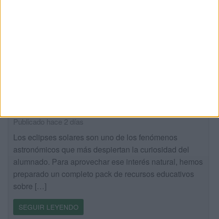
completo pack de recursos educativos
sobre eclipses solares
Publicado hace 2 días
Los eclipses solares son uno de los fenómenos
astronómicos que más despiertan la curiosidad del
alumnado. Para aprovechar ese interés natural, hemos
preparado un completo pack de recursos educativos
sobre […]
SEGUIR LEYENDO