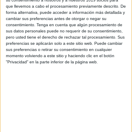
que llevemos a cabo el procesamiento previamente descrito. De
forma alternativa, puede acceder a información más detallada y
cambiar sus preferencias antes de otorgar o negar su
consentimiento.
Tenga en cuenta que algún procesamiento de
sus datos personales puede no requerir de su consentimiento,
pero usted tiene el derecho de rechazar tal procesamiento. Sus
preferencias se aplicarán solo a este sitio web. Puede cambiar
sus preferencias o retirar su consentimiento en cualquier
momento volviendo a este sitio y haciendo clic en el botón
"Privacidad" en la parte inferior de la página web.
Super entretenidos Bingos Matemáticos
para pasar un buen rato
Publicado hace 22 horas
Aprender matemáticas no tiene por qué limitarse al
aula o a una ficha de ejercicios. Con estos Bingos
Matemáticos, los niños desarrollan habilidades
matemáticas mientras observan, cuentan, comparan,
clasifican y […]