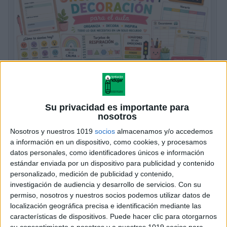
Super pack organización y decoración
aula
Su privacidad es importante para
Publicado hace 18 horas
nosotros
¿Te gustaría tener un aula organizada, funcional y
Nosotros y nuestros 1019
socios
almacenamos y/o accedemos
a información en un dispositivo, como cookies, y procesamos
acogedora sin perder horas diseñando materiales?
datos personales, como identificadores únicos e información
Con este Super Pack de Organización y Decoración
estándar enviada por un dispositivo para publicidad y contenido
para el Aula tendrás a tu disposición una […]
personalizado, medición de publicidad y contenido,
investigación de audiencia y desarrollo de servicios.
Con su
SEGUIR LEYENDO
permiso, nosotros y nuestros socios podemos utilizar datos de
localización geográfica precisa e identificación mediante las
características de dispositivos. Puede hacer clic para otorgarnos
su consentimiento a nosotros y a nuestros 1019 socios para