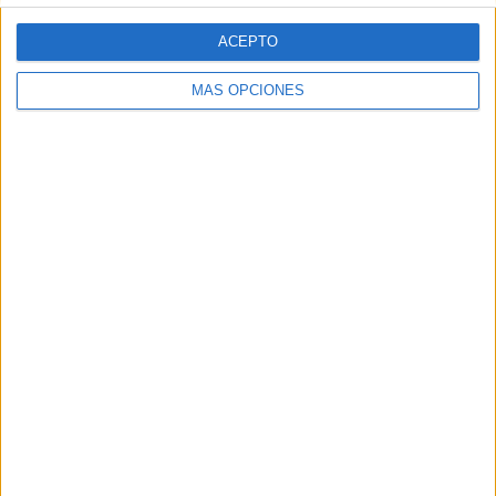
SEGUIR LEYENDO
ACEPTO
MÁS OPCIONES
Preciosas Laminas de los números con
Toy Story 5 decora tu clase
Publicado hace 1 día
Hoy compartimos un recurso especialmente pensado