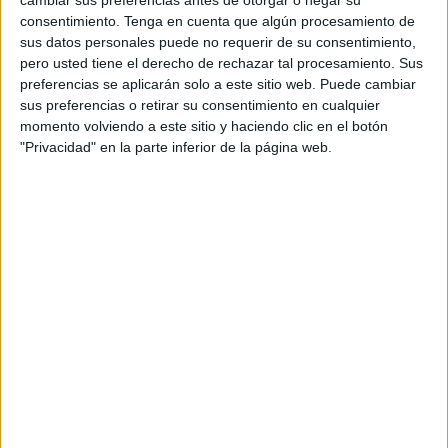
SEGUIR LEYENDO
consentimiento.
Tenga en cuenta que algún procesamiento de
sus datos personales puede no requerir de su consentimiento,
pero usted tiene el derecho de rechazar tal procesamiento. Sus
preferencias se aplicarán solo a este sitio web. Puede cambiar
sus preferencias o retirar su consentimiento en cualquier
momento volviendo a este sitio y haciendo clic en el botón
"Privacidad" en la parte inferior de la página web.
Tablero de juegos con las trabadas /R/ y
/L/
Publicado hace 16 horas
Hoy venimos a hablar de uno de los mayores dolores
de cabeza (¡y a la vez un reto superemocionante!) en
el aprendizaje lector de los peques: las temidas