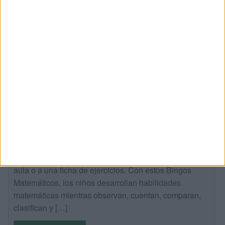
Super entretenidos Bingos Matemáticos
para pasar un buen rato
Publicado hace 2 días
Aprender matemáticas no tiene por qué limitarse al
aula o a una ficha de ejercicios. Con estos Bingos
Matemáticos, los niños desarrollan habilidades
matemáticas mientras observan, cuentan, comparan,
clasifican y […]