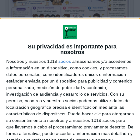
Su privacidad es importante para
nosotros
Nosotros y nuestros 1019
socios
almacenamos y/o accedemos
a información en un dispositivo, como cookies, y procesamos
datos personales, como identificadores únicos e información
Bonito scape room emocional
estándar enviada por un dispositivo para publicidad y contenido
Publicado hace 13 horas
personalizado, medición de publicidad y contenido,
investigación de audiencia y desarrollo de servicios.
Con su
Este recurso propone un divertido Escape Room
permiso, nosotros y nuestros socios podemos utilizar datos de
Emocional en el que los alumnos deberán superar
localización geográfica precisa e identificación mediante las
diferentes pruebas relacionadas con la identificación,
características de dispositivos. Puede hacer clic para otorgarnos
comprensión y gestión de las emociones para
su consentimiento a nosotros y a nuestros 1019 socios para
conseguir pistas […]
que llevemos a cabo el procesamiento previamente descrito. De
forma alternativa, puede acceder a información más detallada y
cambiar sus preferencias antes de otorgar o negar su