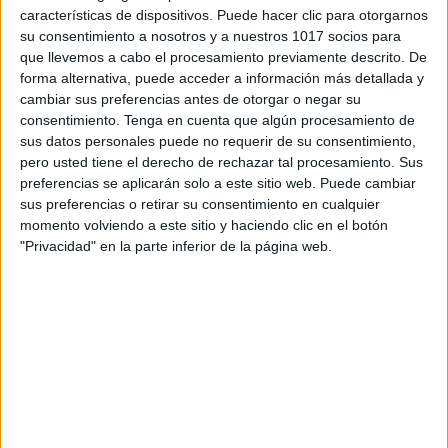
características de dispositivos. Puede hacer clic para otorgarnos
su consentimiento a nosotros y a nuestros 1017 socios para
que llevemos a cabo el procesamiento previamente descrito. De
Conjunto de actividades divertidas muy
forma alternativa, puede acceder a información más detallada y
veraniegas
cambiar sus preferencias antes de otorgar o negar su
consentimiento.
Tenga en cuenta que algún procesamiento de
Publicado hace 7 horas
sus datos personales puede no requerir de su consentimiento,
¿Buscas un recurso completo para que los peques
pero usted tiene el derecho de rechazar tal procesamiento. Sus
aprendan y se diviertan durante las vacaciones? 🌴☀️
preferencias se aplicarán solo a este sitio web. Puede cambiar
sus preferencias o retirar su consentimiento en cualquier
Este cuadernillo de actividades de verano está
momento volviendo a este sitio y haciendo clic en el botón
diseñado para que niños y niñas de […]
"Privacidad" en la parte inferior de la página web.
SEGUIR LEYENDO