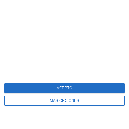
¿TE GUSTA NUESTRO MATERIAL?
Introduce tu email para unirte a otros
80.858 suscriptores.
Dirección
de
email
Suscribir
ACEPTO
MÁS OPCIONES
SIGUE NUESTROS TABLEROS EN
PINTEREST