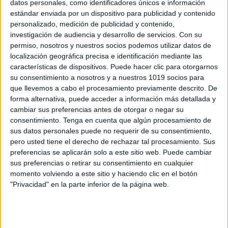
datos personales, como identificadores únicos e información
estándar enviada por un dispositivo para publicidad y contenido
Entrena tu cerebro: Actividad para
personalizado, medición de publicidad y contenido,
fomentar pensamientos positivos
investigación de audiencia y desarrollo de servicios.
Con su
Publicado el 15 junio, 2025
permiso, nosotros y nuestros socios podemos utilizar datos de
localización geográfica precisa e identificación mediante las
Te presentamos un material reflexivo y creativo para
características de dispositivos. Puede hacer clic para otorgarnos
trabajar con el alumnado el poder del pensamiento
su consentimiento a nosotros y a nuestros 1019 socios para
positivo. La actividad “Entrena tu cerebro” invita a
que llevemos a cabo el procesamiento previamente descrito. De
niños y niñas a escribir frases […]
forma alternativa, puede acceder a información más detallada y
cambiar sus preferencias antes de otorgar o negar su
SEGUIR LEYENDO
consentimiento.
Tenga en cuenta que algún procesamiento de
sus datos personales puede no requerir de su consentimiento,
pero usted tiene el derecho de rechazar tal procesamiento. Sus
preferencias se aplicarán solo a este sitio web. Puede cambiar
sus preferencias o retirar su consentimiento en cualquier
momento volviendo a este sitio y haciendo clic en el botón
Buscar
"Privacidad" en la parte inferior de la página web.
Buscar