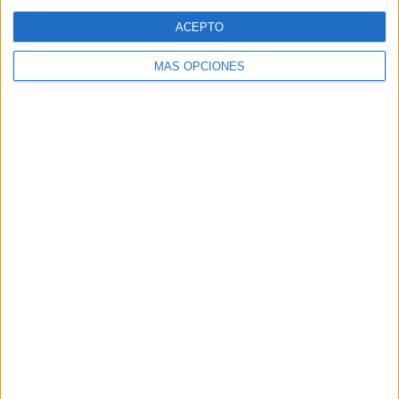
Web
ACEPTO
MÁS OPCIONES
Buscar
Buscar
¿TE GUSTA NUESTRO MATERIAL?