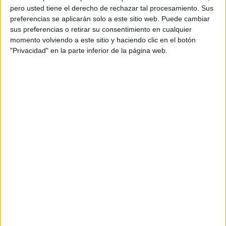
pero usted tiene el derecho de rechazar tal procesamiento. Sus
preferencias se aplicarán solo a este sitio web. Puede cambiar
sus preferencias o retirar su consentimiento en cualquier
momento volviendo a este sitio y haciendo clic en el botón
"Privacidad" en la parte inferior de la página web.
Acerca de orientacionandujar
Orientación Andújar no es solo un blog, es la apuesta
personal de dos profesores Ginés y Maribel, que
además de ser pareja, son los encargados de los
contenidos que encontramos dentro del blog y en el
cual, vuelcan la mayor parte del tiempo, que sus tareas
como docentes, y voluntarios en sus meses de verano
les permite.
DEJA UNA RESPUESTA
Tu dirección de correo electrónico no será