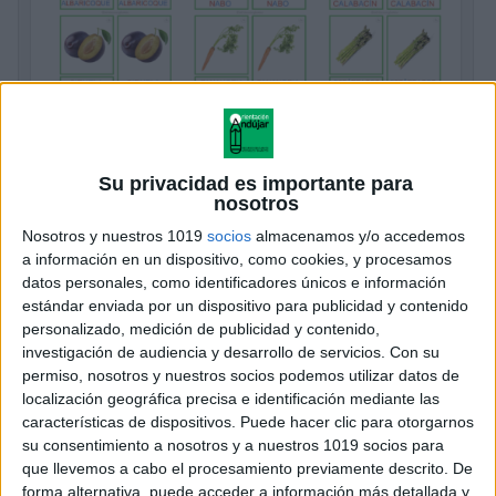
𝘈𝘭𝘪𝘮𝘦𝘯𝘵𝘰𝘴 𝘥𝘦 𝘱𝘳𝘪𝘮𝘢𝘷𝘦𝘳𝘢 Tarjetas flascard
montessori
Su privacidad es importante para
Publicado el 13 mayo, 2026
nosotros
Hoy os enseño otro de los materiales que preparé para
Nosotros y nuestros 1019
socios
almacenamos y/o accedemos
conocer algunos alimentos más típicos de la
a información en un dispositivo, como cookies, y procesamos
datos personales, como identificadores únicos e información
primavera. Aunque es cierto que prácticamente todo el
estándar enviada por un dispositivo para publicidad y contenido
año encontramos algunos de ellos […]
personalizado, medición de publicidad y contenido,
investigación de audiencia y desarrollo de servicios.
Con su
SEGUIR LEYENDO
permiso, nosotros y nuestros socios podemos utilizar datos de
localización geográfica precisa e identificación mediante las
características de dispositivos. Puede hacer clic para otorgarnos
su consentimiento a nosotros y a nuestros 1019 socios para
que llevemos a cabo el procesamiento previamente descrito. De
forma alternativa, puede acceder a información más detallada y