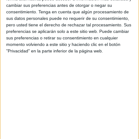
cambiar sus preferencias antes de otorgar o negar su
consentimiento.
Tenga en cuenta que algún procesamiento de
sus datos personales puede no requerir de su consentimiento,
pero usted tiene el derecho de rechazar tal procesamiento. Sus
preferencias se aplicarán solo a este sitio web. Puede cambiar
sus preferencias o retirar su consentimiento en cualquier
momento volviendo a este sitio y haciendo clic en el botón
"Privacidad" en la parte inferior de la página web.
Fichas para Ordenar Palabras
Alfabéticamente primer ciclo
Publicado el 12 mayo, 2026
Las actividades de orden alfabético son
fundamentales para afianzar el dominio del
abecedario y desarrollar habilidades básicas de
organización y clasificación en los primeros cursos de
Primaria. Por eso, hoy […]
SEGUIR LEYENDO