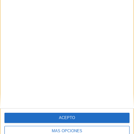
colorear y trabajar los valores
Publicado el 25 enero, 2026
Precioso diccionario de la paz para colorear y trabajar
los valores Este material está pensado para trabajar la
educación en valores de una forma visual, creativa y
muy significativa en […]
SEGUIR LEYENDO
ACEPTO
MÁS OPCIONES