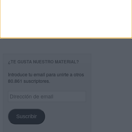
Buscar
Buscar
¿TE GUSTA NUESTRO MATERIAL?
Introduce tu email para unirte a otros
80.861 suscriptores.
Dirección
de
email
Suscribir