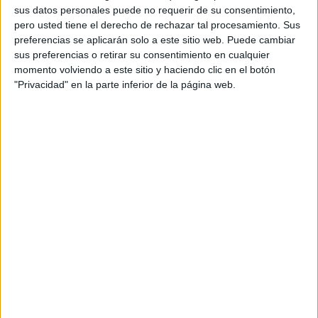
además de ser pareja, son los encargados de los
sus datos personales puede no requerir de su consentimiento,
contenidos que encontramos dentro del blog y en el
pero usted tiene el derecho de rechazar tal procesamiento. Sus
preferencias se aplicarán solo a este sitio web. Puede cambiar
cual, vuelcan la mayor parte del tiempo, que sus tareas
sus preferencias o retirar su consentimiento en cualquier
como docentes, y voluntarios en sus meses de verano
momento volviendo a este sitio y haciendo clic en el botón
les permite.
"Privacidad" en la parte inferior de la página web.
1 COMENTARIO
Egilda Ortega
Publicado
15 marzo, 2023 a las 3:12 AM
Muy interesante el tema ya que los
estudiantes de hoy día, poco saben analizar
un tema , lo pondré en práctica en mi área de
aprendizaje
RESPONDER