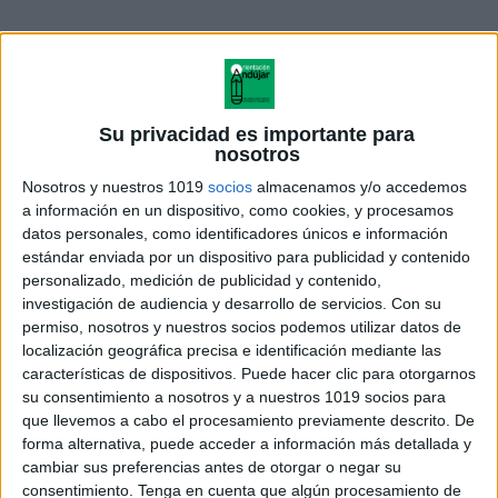
Su privacidad es importante para
nosotros
Nosotros y nuestros 1019
socios
almacenamos y/o accedemos
a información en un dispositivo, como cookies, y procesamos
datos personales, como identificadores únicos e información
estándar enviada por un dispositivo para publicidad y contenido
personalizado, medición de publicidad y contenido,
investigación de audiencia y desarrollo de servicios.
Con su
textos de comprensión lectora
permiso, nosotros y nuestros socios podemos utilizar datos de
localización geográfica precisa e identificación mediante las
características de dispositivos. Puede hacer clic para otorgarnos
su consentimiento a nosotros y a nuestros 1019 socios para
Acerca de orientacionandujar
que llevemos a cabo el procesamiento previamente descrito. De
forma alternativa, puede acceder a información más detallada y
Orientación Andújar no es solo un blog, es la apuesta
cambiar sus preferencias antes de otorgar o negar su
personal de dos profesores Ginés y Maribel, que
consentimiento.
Tenga en cuenta que algún procesamiento de