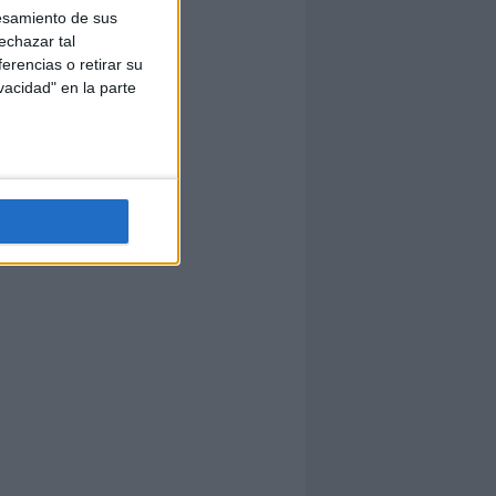
esamiento de sus
echazar tal
erencias o retirar su
vacidad" en la parte