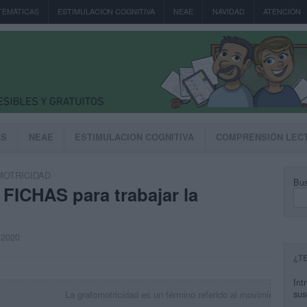
TEMÁTICAS
ESTIMULACION COGNITIVA
NEAE
NAVIDAD
ATENCIÓN
AS
NEAE
ESTIMULACION COGNITIVA
COMPRENSIÓN LEC
MOTRICIDAD
Bus
ICHAS para trabajar la
, 2020
¿T
Int
sus
La grafomotricidad es un término referido al movimiento gráfi