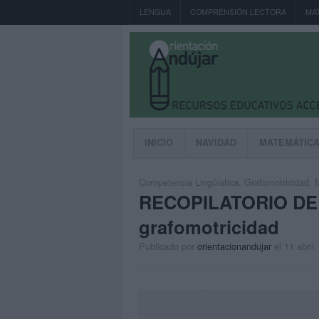
LENGUA
COMPRENSIÓN LECTORA
MA
INICIO
NAVIDAD
MATEMÁTIC
Competencia Lingüística
,
Grafomotricidad
,
RECOPILATORIO DE F
grafomotricidad
Publicado por
orientacionandujar
el 11 abril