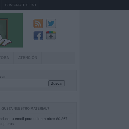
GRAFOMOTRICIDAD
TORA
ATENCIÓN
car
Buscar
E GUSTA NUESTRO MATERIAL?
roduce tu email para unirte a otros 80.867
criptores.
co realizado con la mano al escribir (“grafo”, escritura, “motriz”, movimiento