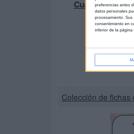
Cuaderno de gr
preferencias antes d
datos personales pue
procesamiento. Sus p
consentimiento en cu
inferior de la página
M
Colección de fichas 