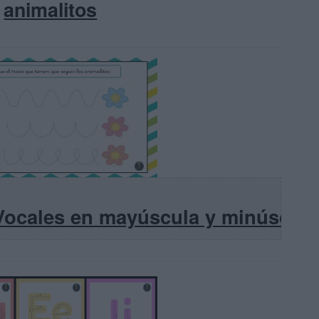
animalitos
Vocales en mayúscula y minúscula