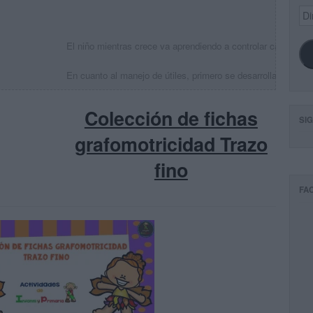
Dir
de
ema
El niño mientras crece va aprendiendo a controlar cada vez má
En cuanto al manejo de útiles, primero se desarrollan y perf
Colección de fichas
SI
grafomotricidad Trazo
fino
FA