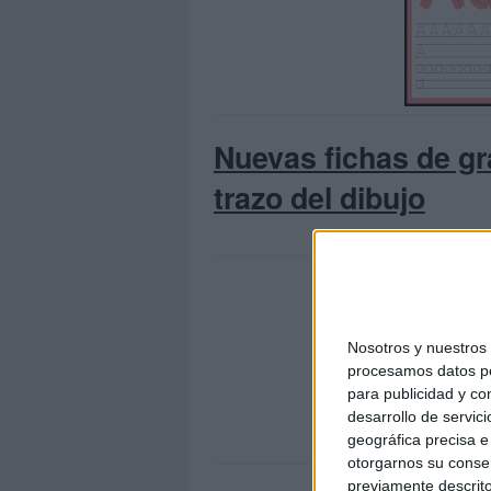
Nuevas fichas de g
trazo del dibujo
Nosotros y nuestro
procesamos datos per
para publicidad y co
desarrollo de servici
geográfica precisa e 
otorgarnos su conse
previamente descrito