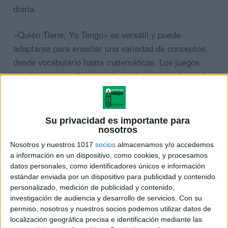
diaria.
«Quién Tiene, Yo Tengo» es versátil y puede
adaptarse para enseñar una variedad de conceptos,
desde vocabulario hasta matemáticas. Los juegos
temáticos específicos pueden enfocarse en áreas de
aprendizaje específicas, como operaciones
matemáticas, conceptos de tiempo o vocabulario en
un segundo idioma. Esto hace que el juego sea una
Su privacidad es importante para
herramienta efectiva para reforzar el aprendizaje
nosotros
académico de manera lúdica.
Nosotros y nuestros 1017
socios
almacenamos y/o accedemos
a información en un dispositivo, como cookies, y procesamos
datos personales, como identificadores únicos e información
Los juegos son una parte fundamental del desarrollo
estándar enviada por un dispositivo para publicidad y contenido
infantil, y «Quién Tiene, Yo Tengo» es uno de esos
personalizado, medición de publicidad y contenido,
juegos que ofrece una experiencia educativa y social
investigación de audiencia y desarrollo de servicios.
Con su
permiso, nosotros y nuestros socios podemos utilizar datos de
valiosa para los niños. Este juego, a menudo
localización geográfica precisa e identificación mediante las
conocido como «I Have, Who Has» en inglés, se ha