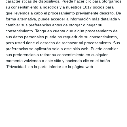
características de dispositivos. Puede hacer clic para otorgarnos
convertido en una herramienta popular para enseñar
su consentimiento a nosotros y a nuestros 1017 socios para
y aprender en el aula.
que llevemos a cabo el procesamiento previamente descrito. De
forma alternativa, puede acceder a información más detallada y
cambiar sus preferencias antes de otorgar o negar su
Uno de los aspectos más notables de jugar a «Quién
consentimiento.
Tenga en cuenta que algún procesamiento de
Tiene, Yo Tengo» es que fomenta las habilidades de
sus datos personales puede no requerir de su consentimiento,
comunicación. Los niños deben escuchar
pero usted tiene el derecho de rechazar tal procesamiento. Sus
preferencias se aplicarán solo a este sitio web. Puede cambiar
atentamente para identificar si tienen la carta o
sus preferencias o retirar su consentimiento en cualquier
información que sigue en la secuencia del juego.
momento volviendo a este sitio y haciendo clic en el botón
Luego, deben expresar claramente su respuesta para
"Privacidad" en la parte inferior de la página web.
mantener el juego en movimiento. Esto promueve la
escucha activa y la comunicación efectiva,
habilidades esenciales en la vida cotidiana y en el
aula.
Este juego requiere que los niños estén atentos y
concentrados en todo momento, ya que perder el hilo
de la secuencia puede dificultar la participación. A