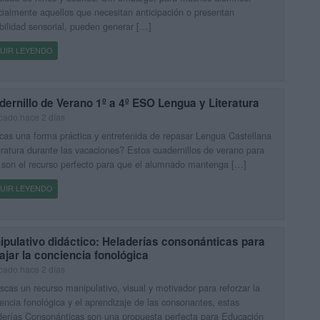
ialmente aquellos que necesitan anticipación o presentan
bilidad sensorial, pueden generar […]
UIR LEYENDO
ernillo de Verano 1º a 4º ESO Lengua y Literatura
cado hace 2 días
as una forma práctica y entretenida de repasar Lengua Castellana
eratura durante las vacaciones? Estos cuadernillos de verano para
son el recurso perfecto para que el alumnado mantenga […]
UIR LEYENDO
pulativo didáctico: Heladerías consonánticas para
ajar la conciencia fonológica
cado hace 2 días
scas un recurso manipulativo, visual y motivador para reforzar la
encia fonológica y el aprendizaje de las consonantes, estas
erías Consonánticas son una propuesta perfecta para Educación