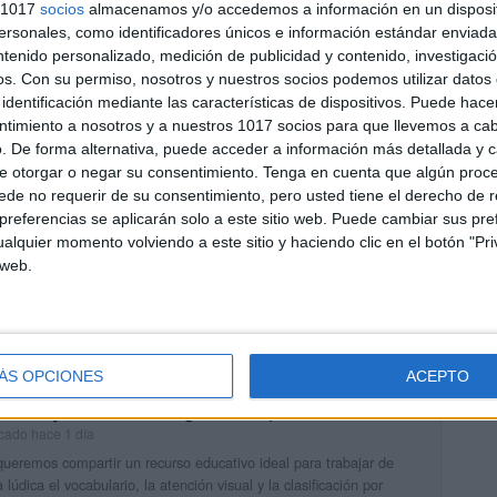
cado hace 23 horas
s 1017
socios
almacenamos y/o accedemos a información en un disposit
acaciones son el momento perfecto para seguir aprendiendo de una
sonales, como identificadores únicos e información estándar enviada 
 relajada y divertida. Por eso hoy compartimos un completo
ntenido personalizado, medición de publicidad y contenido, investigaci
rno de vacaciones inspirado en Lilo & Stitch, especialmente […]
os.
Con su permiso, nosotros y nuestros socios podemos utilizar datos 
identificación mediante las características de dispositivos. Puede hacer
UIR LEYENDO
ntimiento a nosotros y a nuestros 1017 socios para que llevemos a ca
. De forma alternativa, puede acceder a información más detallada y 
e otorgar o negar su consentimiento.
Tenga en cuenta que algún proc
nificador mensual editable CURSO 2026-2027
de no requerir de su consentimiento, pero usted tiene el derecho de r
referencias se aplicarán solo a este sitio web. Puede cambiar sus pref
cado hace 1 día
alquier momento volviendo a este sitio y haciendo clic en el botón "Pri
ganización es una de las claves para afrontar el curso escolar con
 web.
. Por ello, hoy compartimos un Planificador mensual editable para el
 2026-2027, un recurso práctico y […]
UIR LEYENDO
ÁS OPCIONES
ACEPTO
Buscar y Clasificar! Juego de campos semánticos
cado hace 1 día
ueremos compartir un recurso educativo ideal para trabajar de
 lúdica el vocabulario, la atención visual y la clasificación por