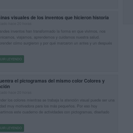
nas visuales de los inventos que hicieron historia
cado hace 20 horas
andes inventos han transformado la forma en que vivimos, nos
nicamos, viajamos, aprendemos y cuidamos nuestra salud.
render cómo surgieron y por qué marcaron un antes y un después
UIR LEYENDO
uentra el pictogramas del mismo color Colores y
nción
cado hace 20 horas
der los colores mientras se trabaja la atención visual puede ser una
idad muy motivadora para los más pequeños. Por eso hoy
rtimos este cuaderno de actividades con pictogramas, diseñado
UIR LEYENDO