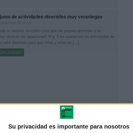
junto de actividades divertidas muy veraniegas
cado hace 22 horas
as un recurso completo para que los peques aprendan y se
rtan durante las vacaciones? 🌴☀️ Este cuadernillo de actividades de
o está diseñado para que niños y niñas de […]
UIR LEYENDO
de 50 actividades de verano con Lilo & Stitch para
Su privacidad es importante para nosotros
maria