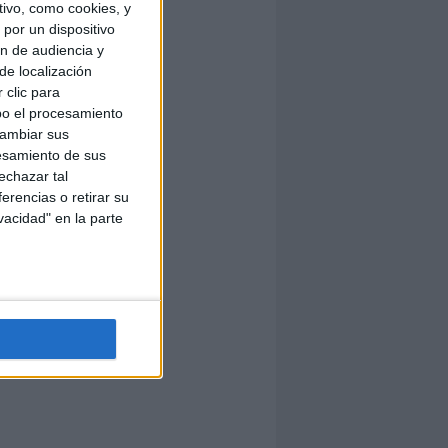
ivo, como cookies, y
por un dispositivo
ón de audiencia y
de localización
 clic para
bo el procesamiento
cambiar sus
esamiento de sus
echazar tal
erencias o retirar su
vacidad" en la parte