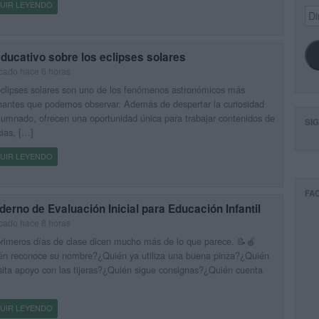
UIR LEYENDO
Dir
de
ema
educativo sobre los eclipses solares
cado hace 6 horas
clipses solares son uno de los fenómenos astronómicos más
nantes que podemos observar. Además de despertar la curiosidad
lumnado, ofrecen una oportunidad única para trabajar contenidos de
SI
ias, […]
UIR LEYENDO
FA
erno de Evaluación Inicial para Educación Infantil
cado hace 8 horas
rimeros días de clase dicen mucho más de lo que parece. 📝🍎
én reconoce su nombre?¿Quién ya utiliza una buena pinza?¿Quién
ita apoyo con las tijeras?¿Quién sigue consignas?¿Quién cuenta
UIR LEYENDO