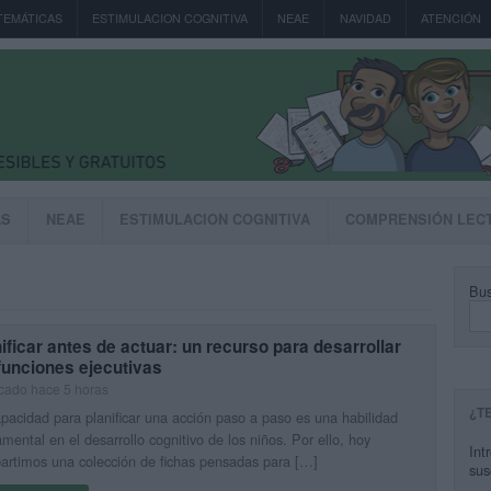
TEMÁTICAS
ESTIMULACION COGNITIVA
NEAE
NAVIDAD
ATENCIÓN
AS
NEAE
ESTIMULACION COGNITIVA
COMPRENSIÓN LEC
Bus
ificar antes de actuar: un recurso para desarrollar
funciones ejecutivas
cado hace 5 horas
¿T
pacidad para planificar una acción paso a paso es una habilidad
mental en el desarrollo cognitivo de los niños. Por ello, hoy
Int
rtimos una colección de fichas pensadas para […]
sus