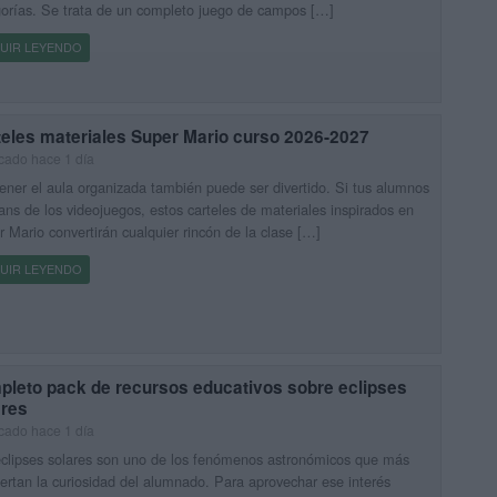
orías. Se trata de un completo juego de campos […]
UIR LEYENDO
teles materiales Super Mario curso 2026-2027
cado hace 1 día
ner el aula organizada también puede ser divertido. Si tus alumnos
ans de los videojuegos, estos carteles de materiales inspirados en
 Mario convertirán cualquier rincón de la clase […]
UIR LEYENDO
pleto pack de recursos educativos sobre eclipses
ares
cado hace 1 día
clipses solares son uno de los fenómenos astronómicos que más
ertan la curiosidad del alumnado. Para aprovechar ese interés