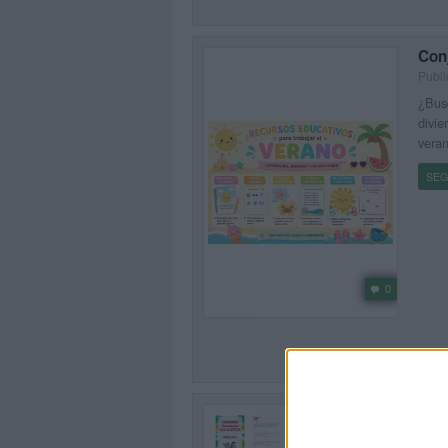
Con
Publi
¿Busc
divie
veran
SEG
0
Más 
Pri