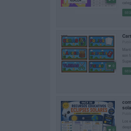
categ
SEG
Car
Publi
Mante
son f
Super
0
SEG
com
sol
Publi
Los e
despi
0