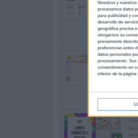
Publi
Nosotros y nuestro
0
Las v
procesamos datos per
forma
para publicidad y co
cuade
desarrollo de servici
geográfica precisa e 
SEG
otorgarnos su conse
previamente descrito
preferencias antes d
Pla
datos personales pue
procesamiento. Sus p
Publi
consentimiento en cu
La or
inferior de la página
0
éxito
curso
SEG
M
¡A 
Publi
Hoy q
forma
0