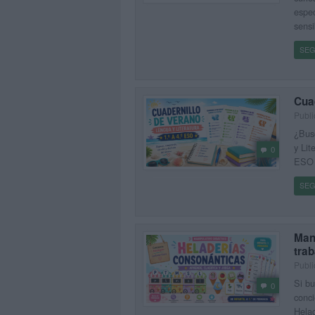
espec
sensi
SEG
Cuad
Publi
¿Busc
y Lit
0
ESO 
SEG
Mani
trab
Publi
Si bu
0
conci
Helad