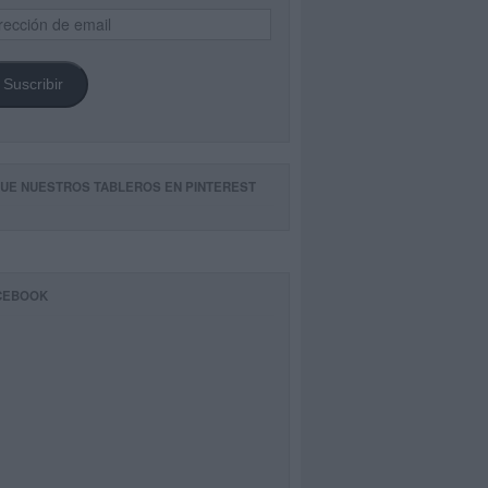
ección
il
Suscribir
GUE NUESTROS TABLEROS EN PINTEREST
CEBOOK