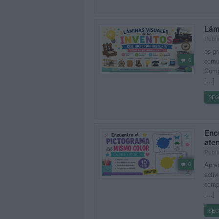
Lámi
Publi
os gr
0
comu
Comp
[…]
SEG
Enc
ate
Publi
Apren
0
activ
compa
[…]
SEG