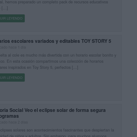
al, hemos preparado un completo pack de recursos educativos
e […]
UIR LEYENDO
arios escolares variados y editables TOY STORY 5
cado hace 1 día
elta al cole es mucho más divertida con un horario escolar bonito y
ico. En esta ocasión compartimos una colección de horarios
ares inspirados en Toy Story 5, perfectos […]
UIR LEYENDO
oria Social Veo el eclipse solar de forma segura
togramas
cado hace 2 días
clipses solares son acontecimientos fascinantes que despiertan la
sidad de niños y adultos. Sin embargo, para muchos alumnos,