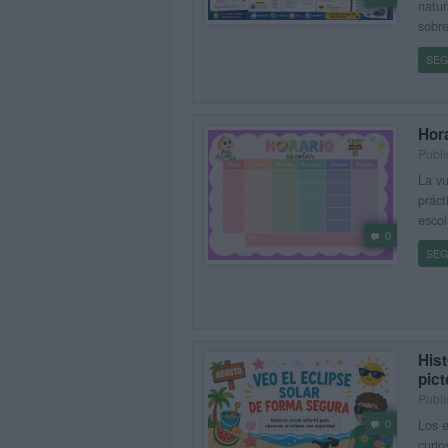
natur
sobr
SEG
Hor
Publi
La vu
práct
escol
0
SEG
Hist
pic
Publi
Los e
0
curio