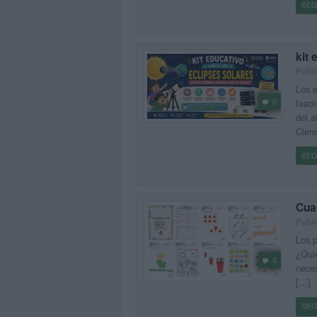
SEG
kit 
Publi
Los e
0
fasci
del a
Cienc
SEG
Cuad
Publi
Los p
¿Qui
0
neces
[…]
SEG