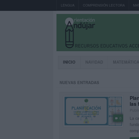
LENGUA
COMPRENSIÓN LECTORA
MA
INICIO
NAVIDAD
MATEMÁTIC
NUEVAS ENTRADAS
Plan
las 
Publi
La ca
0
funda
compa