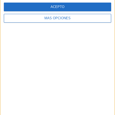
SEGUIR LEYENDO
ACEPTO
MÁS OPCIONES
Figuras geométricas con los personajes
de Toy Story
Publicado hace 1 día
Las figuras geométricas forman parte de los primeros
aprendizajes matemáticos y están presentes en todo lo