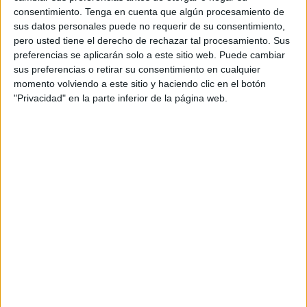
consentimiento.
Tenga en cuenta que algún procesamiento de
sus datos personales puede no requerir de su consentimiento,
pero usted tiene el derecho de rechazar tal procesamiento. Sus
preferencias se aplicarán solo a este sitio web. Puede cambiar
sus preferencias o retirar su consentimiento en cualquier
momento volviendo a este sitio y haciendo clic en el botón
"Privacidad" en la parte inferior de la página web.
Encontramos detalles ocultos: un
divertido cuaderno para trabajar la
atención y la observación
Publicado hace 11 horas
La atención y la observación son habilidades
fundamentales para el aprendizaje, y una de las
mejores formas de potenciarlas es a través del juego.
Por eso, hoy compartimos un entretenido […]