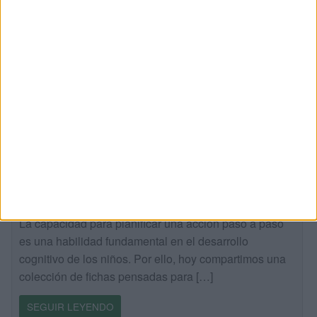
Planificar antes de actuar: un recurso
para desarrollar las funciones ejecutivas
Publicado hace 2 días
La capacidad para planificar una acción paso a paso
es una habilidad fundamental en el desarrollo
cognitivo de los niños. Por ello, hoy compartimos una
colección de fichas pensadas para […]
SEGUIR LEYENDO