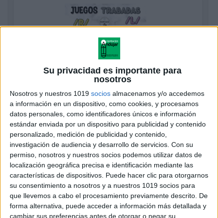
Su privacidad es importante para
nosotros
Nosotros y nuestros 1019
socios
almacenamos y/o accedemos
a información en un dispositivo, como cookies, y procesamos
Tablero de juegos con las trabadas /R/ y
datos personales, como identificadores únicos e información
/L/
estándar enviada por un dispositivo para publicidad y contenido
Publicado hace 4 horas
personalizado, medición de publicidad y contenido,
investigación de audiencia y desarrollo de servicios.
Con su
Hoy venimos a hablar de uno de los mayores dolores
permiso, nosotros y nuestros socios podemos utilizar datos de
de cabeza (¡y a la vez un reto superemocionante!) en
localización geográfica precisa e identificación mediante las
el aprendizaje lector de los peques: las temidas
características de dispositivos. Puede hacer clic para otorgarnos
sílabas trabadas […]
su consentimiento a nosotros y a nuestros 1019 socios para
que llevemos a cabo el procesamiento previamente descrito. De
forma alternativa, puede acceder a información más detallada y
SEGUIR LEYENDO
cambiar sus preferencias antes de otorgar o negar su