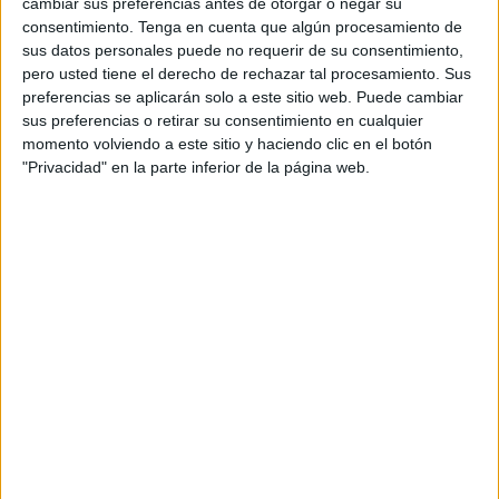
cambiar sus preferencias antes de otorgar o negar su
consentimiento.
Tenga en cuenta que algún procesamiento de
sus datos personales puede no requerir de su consentimiento,
pero usted tiene el derecho de rechazar tal procesamiento. Sus
preferencias se aplicarán solo a este sitio web. Puede cambiar
sus preferencias o retirar su consentimiento en cualquier
momento volviendo a este sitio y haciendo clic en el botón
"Privacidad" en la parte inferior de la página web.
Una rima para cada mes del año
Publicado hace 16 horas
La poesía es una herramienta maravillosa para
acercar a los niños al lenguaje de una manera lúdica,
creativa y significativa. Hoy compartimos una preciosa
colección de rimas del calendario, un […]