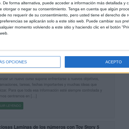
. De forma alternativa, puede acceder a información más detallada y 
DAD DIDÁCTICA: Eclipses
e otorgar o negar su consentimiento.
Tenga en cuenta que algún proc
cado hace 1 día
de no requerir de su consentimiento, pero usted tiene el derecho de r
d Didáctica sobre eclipses editada en colaboración con la FECYT.
referencias se aplicarán solo a este sitio web. Puede cambiar sus pref
rmino eclipse se aplica indistintamente a dos fenómenos, en
alquier momento volviendo a este sitio y haciendo clic en el botón "Pri
dad muy diversos, provocados por las posiciones relativas del Sol,
 web.
UIR LEYENDO
ÁS OPCIONES
ACEPTO
tástico y completo Opoplanner 2026-2027
cado hace 1 día
zar un nuevo curso supone enfrentarse a nuevos objetivos,
amaciones, tareas, fechas importantes y muchas ideas que
izar. Para que toda esa información esté siempre controlada y
mos centrarnos en […]
UIR LEYENDO
ciosas Laminas de los números con Toy Story 5