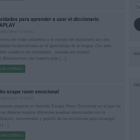
Dir
de
ema
vidades para aprender a usar el diccionario
APLAY
cado hace 13 horas
minio del orden alfabético y el manejo del diccionario son dos
idades fundamentales en el aprendizaje de la lengua. Con este
eto cuaderno de actividades, creadas por nuestro
SI
i @educarincon.del.maestro.jose […]
UIR LEYENDO
FA
ito scape room emocional
cado hace 14 horas
recurso propone un divertido Escape Room Emocional en el que los
os deberán superar diferentes pruebas relacionadas con la
ificación, comprensión y gestión de las emociones para conseguir
s […]
UIR LEYENDO