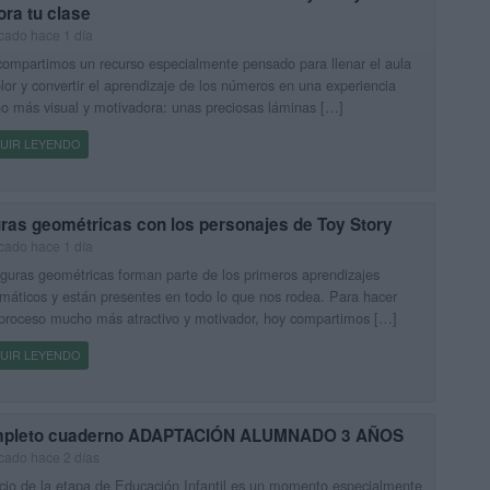
ra tu clase
cado hace 1 día
ompartimos un recurso especialmente pensado para llenar el aula
lor y convertir el aprendizaje de los números en una experiencia
 más visual y motivadora: unas preciosas láminas […]
UIR LEYENDO
uras geométricas con los personajes de Toy Story
cado hace 1 día
iguras geométricas forman parte de los primeros aprendizajes
áticos y están presentes en todo lo que nos rodea. Para hacer
proceso mucho más atractivo y motivador, hoy compartimos […]
UIR LEYENDO
pleto cuaderno ADAPTACIÓN ALUMNADO 3 AÑOS
cado hace 2 días
icio de la etapa de Educación Infantil es un momento especialmente