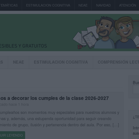
TEMÁTICAS
ESTIMULACION COGNITIVA
NEAE
NAVIDAD
ATENCIÓN
AS
NEAE
ESTIMULACION COGNITIVA
COMPRENSIÓN LEC
Bus
os a decorar los cumples de la clase 2026-2027
cado hace 1 hora
cumpleaños son momentos muy especiales para nuestros alumnos y
¿T
as y, además, una estupenda oportunidad para seguir creando
miento de grupo, ilusión y pertenencia dentro del aula. Por eso, […]
Int
sus
UIR LEYENDO