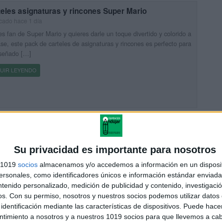
eles asignaturas y rincones Super Mario
cado hace 1 día
es fan de Super Mario y quieres darle un toque divertido y colorido a
ase, este pack de carteles de asignaturas y rincones es perfecto para
iseñado […]
UIR LEYENDO
leta Super mario para la mesa primaria 2026-2027
cado hace 1 día
ompartimos un recurso especialmente práctico, visual y divertido
Su privacidad es importante para nosotros
acompañar al alumnado durante todo el curso 2026-2027: una
s 1019
socios
almacenamos y/o accedemos a información en un disposit
stica chuleta escolar inspirada en Super Mario para colocar sobre la
sonales, como identificadores únicos e información estándar enviada 
ntenido personalizado, medición de publicidad y contenido, investigaci
UIR LEYENDO
os.
Con su permiso, nosotros y nuestros socios podemos utilizar datos 
identificación mediante las características de dispositivos. Puede hacer
ntimiento a nosotros y a nuestros 1019 socios para que llevemos a ca