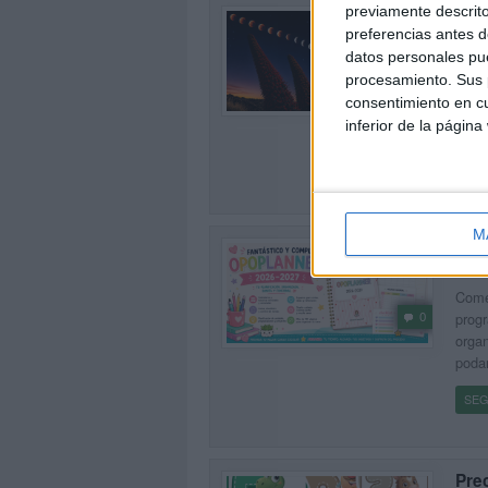
previamente descrito
UNI
preferencias antes d
Publi
datos personales pue
Unida
procesamiento. Sus p
0
El té
consentimiento en cu
reali
inferior de la página
[…]
SEG
M
Fan
Publi
Comen
0
progr
organ
poda
SEG
Pre