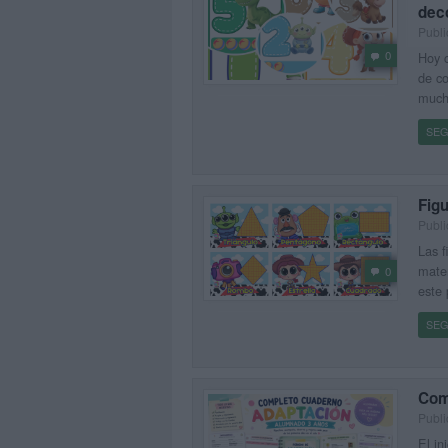
deco
Publi
0
Hoy c
de co
mucho
SEG
Fig
Publi
Las f
matem
0
este 
SEG
Com
Publi
El in