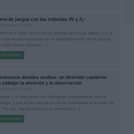
ero de juegos con las trabadas /R/ y /L/
cado hace 17 horas
enimos a hablar de uno de los mayores dolores de cabeza (¡y a la
n reto superemocionante!) en el aprendizaje lector de los peques:
emidas sílabas trabadas […]
UIR LEYENDO
ntramos detalles ocultos: un divertido cuaderno
 trabajar la atención y la observación
cado hace 23 horas
ención y la observación son habilidades fundamentales para el
dizaje, y una de las mejores formas de potenciarlas es a través del
. Por eso, hoy compartimos un entretenido […]
UIR LEYENDO