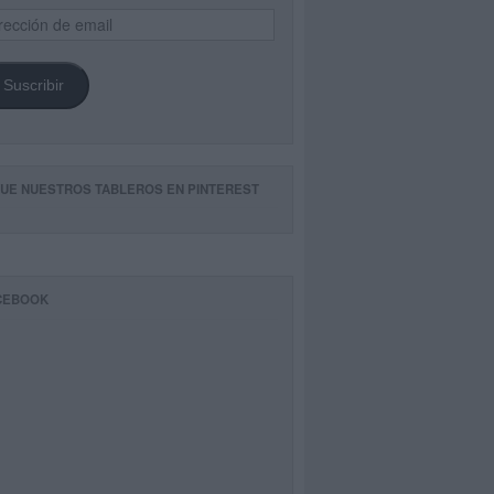
ección
il
Suscribir
GUE NUESTROS TABLEROS EN PINTEREST
CEBOOK