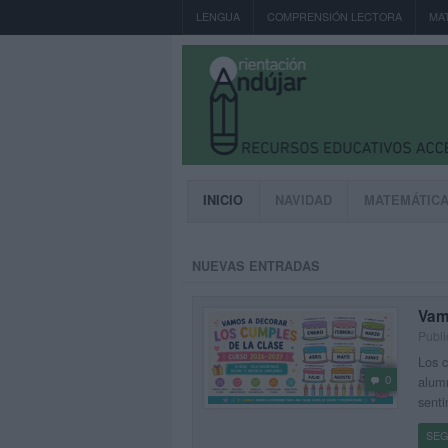
LENGUA
COMPRENSIÓN LECTORA
MA
INICIO
NAVIDAD
MATEMÁTIC
NUEVAS ENTRADAS
Vam
Publi
Los 
0
alumn
senti
SEG