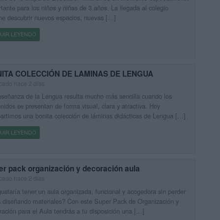
tante para los niños y niñas de 3 años. La llegada al colegio
e descubrir nuevos espacios, nuevas […]
UIR LEYENDO
ITA COLECCIÓN DE LAMINAS DE LENGUA
cado hace 2 días
señanza de la Lengua resulta mucho más sencilla cuando los
nidos se presentan de forma visual, clara y atractiva. Hoy
rtimos una bonita colección de láminas didácticas de Lengua […]
UIR LEYENDO
er pack organización y decoración aula
cado hace 2 días
ustaría tener un aula organizada, funcional y acogedora sin perder
 diseñando materiales? Con este Super Pack de Organización y
ación para el Aula tendrás a tu disposición una […]