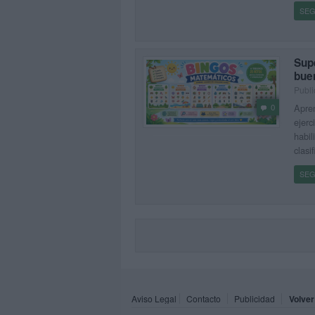
SEG
Sup
bue
Publi
Apren
0
ejerc
habil
clasi
SEG
Aviso Legal
Contacto
Publicidad
Volver