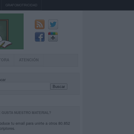
GRAFOMOTRICIDAD
TORA
ATENCIÓN
car
Buscar
E GUSTA NUESTRO MATERIAL?
roduce tu email para unirte a otros 80.852
criptores.