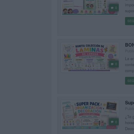
impor
0
supon
SEG
BON
Publi
La en
0
conte
compa
SEG
Sup
Publi
¿Te g
0
horas
Decor