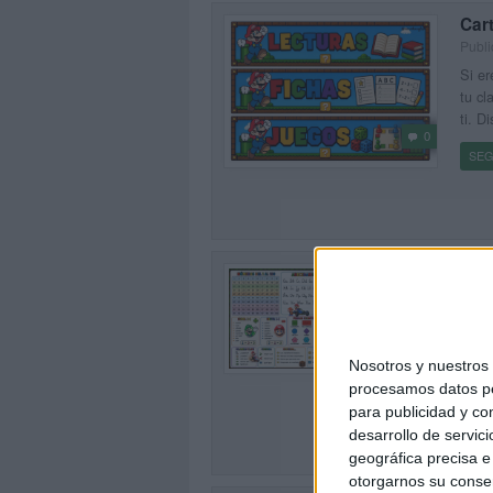
Cart
Publi
Si er
tu cl
ti. D
0
SEG
Chu
Publi
Hoy c
0
para 
Nosotros y nuestro
fantá
procesamos datos per
[…]
para publicidad y co
SEG
desarrollo de servici
geográfica precisa e 
otorgarnos su conse