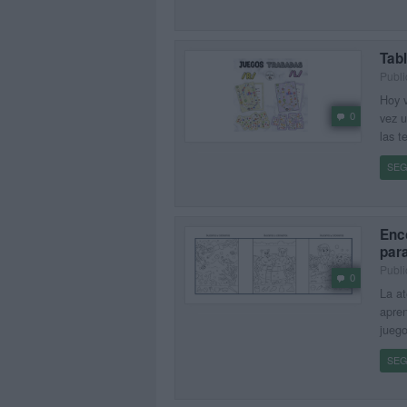
Tabl
Publi
Hoy v
0
vez u
las t
SEG
Enco
para
Publi
0
La at
apren
juego
SEG