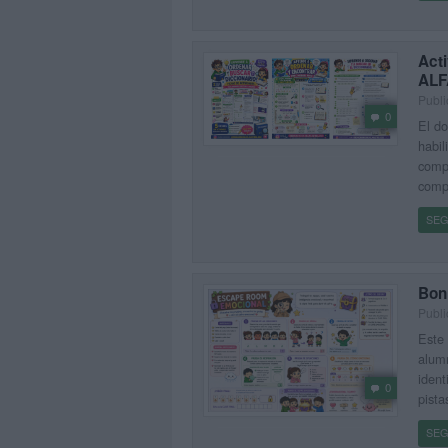
Acti
ALF
Publi
0
El do
habil
compl
comp
SEG
Bon
Publi
Este 
alumn
ident
0
pista
SEG