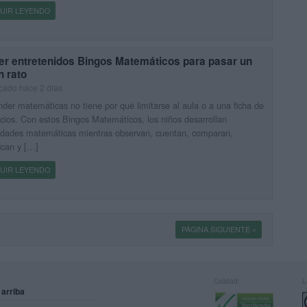
UIR LEYENDO
er entretenidos Bingos Matemáticos para pasar un
n rato
cado hace 2 días
der matemáticas no tiene por qué limitarse al aula o a una ficha de
icios. Con estos Bingos Matemáticos, los niños desarrollan
idades matemáticas mientras observan, cuentan, comparan,
fican y […]
UIR LEYENDO
PÁGINA SIGUIENTE »
Calidad:
L
 arriba