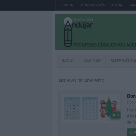
LENGUA
COMPRENSIÓN LECTORA
MA
INICIO
NAVIDAD
MATEMÁTIC
ARCHIVO DE ADVIENTO
Boni
Publi
Hoy t
0
Advie
de fo
SEG