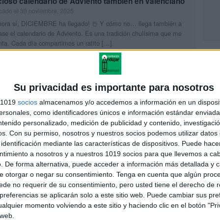
cioso calendario de Adviento también en valenciano
cado el 30 noviembre, 2025
hora sí, DICIEMBRE ha llegado! ☃️ Y cómo no… llega también a
ase el calendario de Adviento. Es una tradición chulísima que me
ta. Cada día compartimos un ratito […]
UIR LEYENDO
Su privacidad es importante para nosotros
ENDARIO DE ADVIENTO INTERACTIVO GENIALLY
s 1019
socios
almacenamos y/o accedemos a información en un disposit
cado el 30 noviembre, 2025
sonales, como identificadores únicos e información estándar enviada 
año te propongo llevar la magia de la Navidad al formato digital con
ntenido personalizado, medición de publicidad y contenido, investigaci
lendario de Adviento Interactivo, pensado para trabajar en clase (o
os.
Con su permiso, nosotros y nuestros socios podemos utilizar datos 
sa) desde el 1 […]
identificación mediante las características de dispositivos. Puede hacer
ntimiento a nosotros y a nuestros 1019 socios para que llevemos a ca
UIR LEYENDO
. De forma alternativa, puede acceder a información más detallada y 
e otorgar o negar su consentimiento.
Tenga en cuenta que algún proc
de no requerir de su consentimiento, pero usted tiene el derecho de r
DÍAS ANTES DE NAVIDAD BONITO MATERIAL
referencias se aplicarán solo a este sitio web. Puede cambiar sus pref
cado el 30 noviembre, 2025
alquier momento volviendo a este sitio y haciendo clic en el botón "Pri
4 DÍAS ANTES DE NAVIDAD — Bonito material para trabajar en
 web.