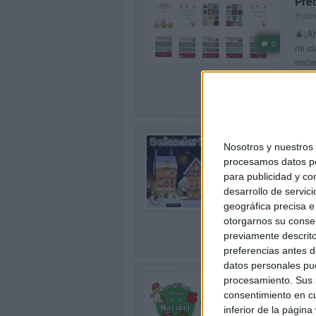
Pre
Publi
🎄¡A
0
mi cl
encan
SEG
CAL
Nosotros y nuestro
Publi
procesamos datos per
Este 
para publicidad y co
un Ca
0
desarrollo de servici
en ca
geográfica precisa e 
otorgarnos su conse
SEG
previamente descrito
preferencias antes d
datos personales pue
24 
procesamiento. Sus p
Publi
consentimiento en cu
🎄 2
inferior de la página