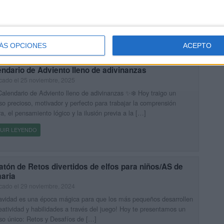
 Hoy compartimos un recurso precioso, lleno de magia navideña,
cto para transformar tu aula durante el mes […]
UIR LEYENDO
ÁS OPCIONES
ACEPTO
ndario de Adviento lleno de adivinanzas
cado el 25 noviembre, 2025
alendario de Adviento lleno de adivinanzas ✨❄️ Hoy traigo un
so precioso, motivador y perfecto para trabajar la comprensión
ra, el pensamiento lógico y la ilusión previa a la […]
UIR LEYENDO
tón de Retos divertidos de elfos para niños/AS de
maria
cado el 29 noviembre, 2024
avidad es una época mágica para que los más pequeños desarrollen
eatividad y habilidades a través del juego! Hoy te presentamos un
so único: Retos y Desafíos de […]