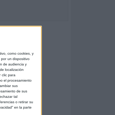
ivo, como cookies, y
por un dispositivo
ón de audiencia y
de localización
 clic para
bo el procesamiento
cambiar sus
esamiento de sus
echazar tal
erencias o retirar su
vacidad" en la parte