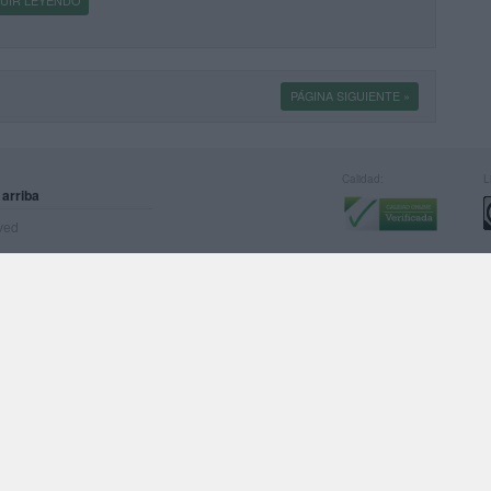
UIR LEYENDO
PÁGINA SIGUIENTE »
Calidad:
L
 arriba
rved