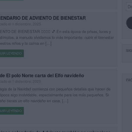
Dir
de
ema
ENDARIO DE ADVIENTO DE BIENESTAR
cado el 1 diciembre, 2025
NTO DE BIENESTAR 🧘🏼‍♀️☮️ 💕 En esta época de prisas, luces y
stímulos, a menudo olvidamos lo más importante: nutrir el bienestar
estros niños y la calma en […]
SI
UIR LEYENDO
e El polo Norte carta del Elfo navideño
FA
cado el 1 diciembre, 2025
agia de la Navidad comienza con pequeños detalles que hacen de
época algo inolvidable, especialmente para los más pequeños. Si
año tienes un elfo navideño en casa, […]
UIR LEYENDO