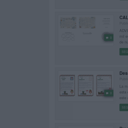
CAL
Publi
ADVIE
mil e
0
de nu
SEG
Desd
Publi
La m
esta 
0
este 
SEG