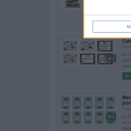
0
clase
perfe
SEG
M
Cale
Publi
❄️✨ C
0
recur
lecto
SEG
Mara
pri
Publi
La N
0
su cr
recur