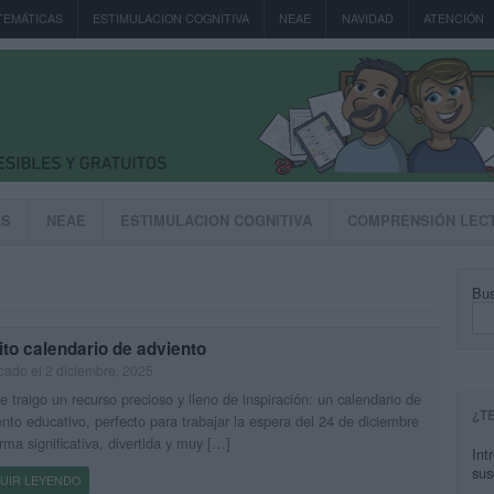
TEMÁTICAS
ESTIMULACION COGNITIVA
NEAE
NAVIDAD
ATENCIÓN
AS
NEAE
ESTIMULACION COGNITIVA
COMPRENSIÓN LEC
Bus
to calendario de adviento
cado el 2 diciembre, 2025
e traigo un recurso precioso y lleno de inspiración: un calendario de
¿T
nto educativo, perfecto para trabajar la espera del 24 de diciembre
rma significativa, divertida y muy […]
Int
sus
UIR LEYENDO