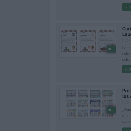
SEG
Cart
Lap
Publi
La m
0
esta 
este 
SEG
Pre
tus 
Publi
¿Busc
0
mes d
darle