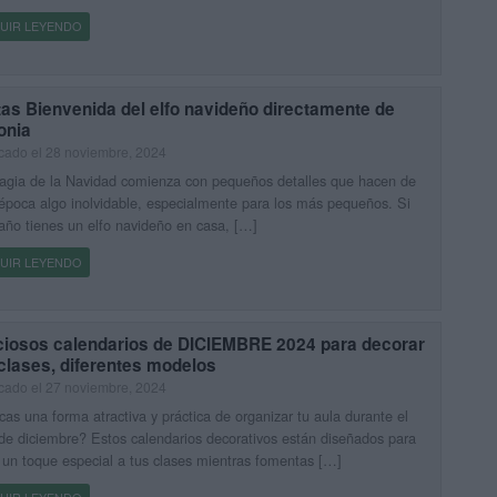
UIR LEYENDO
as Bienvenida del elfo navideño directamente de
onia
cado el 28 noviembre, 2024
agia de la Navidad comienza con pequeños detalles que hacen de
época algo inolvidable, especialmente para los más pequeños. Si
año tienes un elfo navideño en casa, […]
UIR LEYENDO
ciosos calendarios de DICIEMBRE 2024 para decorar
clases, diferentes modelos
cado el 27 noviembre, 2024
as una forma atractiva y práctica de organizar tu aula durante el
e diciembre? Estos calendarios decorativos están diseñados para
 un toque especial a tus clases mientras fomentas […]