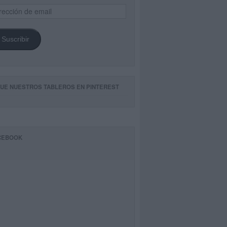
ección
il
Suscribir
GUE NUESTROS TABLEROS EN PINTEREST
CEBOOK