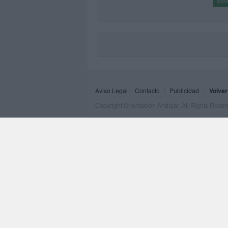
SEG
Aviso Legal
Contacto
Publicidad
Volver
Copyright Orientacion Andujar. All Rights Rese