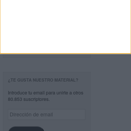
PÁGINA SIGUIENTE »
Buscar
Buscar
¿TE GUSTA NUESTRO MATERIAL?
Introduce tu email para unirte a otros
80.853 suscriptores.
Dirección
de
email