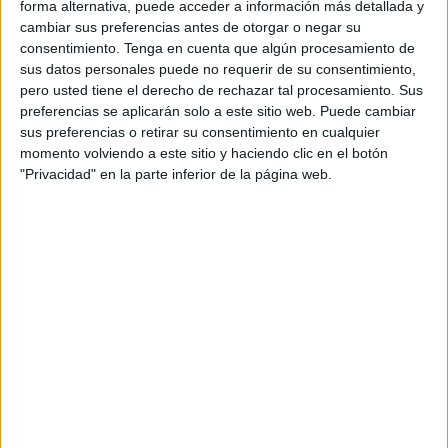
forma alternativa, puede acceder a información más detallada y
cambiar sus preferencias antes de otorgar o negar su
consentimiento.
Tenga en cuenta que algún procesamiento de
sus datos personales puede no requerir de su consentimiento,
pero usted tiene el derecho de rechazar tal procesamiento. Sus
Grafismo creativo por el Día de la Tierra:
preferencias se aplicarán solo a este sitio web. Puede cambiar
Lanza el dado y dibuja
sus preferencias o retirar su consentimiento en cualquier
momento volviendo a este sitio y haciendo clic en el botón
Publicado el 21 abril, 2026
"Privacidad" en la parte inferior de la página web.
Se acerca el Día de la Tierra y, para celebrarlo,
queremos proponerles una actividad que mezcla el
arte, la relajación y, por supuesto, un toque de azar
que a los […]
SEGUIR LEYENDO