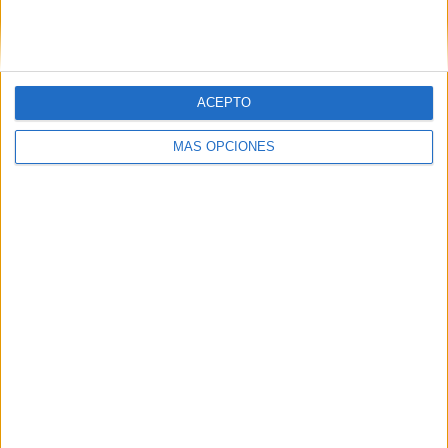
ACEPTO
MÁS OPCIONES
Son 4 cuadernos TEACCH CONCEPTOS
BÁSICOS manipulativos y visuales
Publicado el 28 noviembre, 2025
Son 4 cuadernos manipulativos y visuales, pensados
para trabajar de forma estructurada y predecible
conceptos espaciales básicos que suelen resultar
abstractos si solo se abordan de forma verbal: 📍
Encima […]