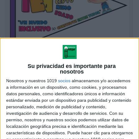
El Banderín TEA StarCreando–StarLeyva
Su privacidad es importante para
Publicado el 1 abril, 2026
nosotros
El Banderín TEA StarCreando–StarLeyva es un
Nosotros y nuestros 1019
socios
almacenamos y/o accedemos
material precioso para decorar el aula, visibilizar la
a información en un dispositivo, como cookies, y procesamos
datos personales, como identificadores únicos e información
diversidad y recordar que la inclusión se construye
estándar enviada por un dispositivo para publicidad y contenido
cada día. Este recurso combina mensajes positivos,
personalizado, medición de publicidad y contenido,
palabras […]
investigación de audiencia y desarrollo de servicios.
Con su
permiso, nosotros y nuestros socios podemos utilizar datos de
SEGUIR LEYENDO
localización geográfica precisa e identificación mediante las
características de dispositivos. Puede hacer clic para otorgarnos