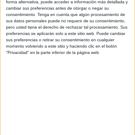
forma alternativa, puede acceder a información más detallada y
cambiar sus preferencias antes de otorgar o negar su
consentimiento.
Tenga en cuenta que algún procesamiento de
sus datos personales puede no requerir de su consentimiento,
pero usted tiene el derecho de rechazar tal procesamiento. Sus
preferencias se aplicarán solo a este sitio web. Puede cambiar
sus preferencias o retirar su consentimiento en cualquier
Taza para mamá Dia de las madres
momento volviendo a este sitio y haciendo clic en el botón
Publicado el 4 mayo, 2025
"Privacidad" en la parte inferior de la página web.
Sorprende a mamá con un detalle único y lleno de
amor: una preciosa plantilla para personalizar una taza
con un diseño especial por el Día de las Madres. Un
recurso […]
SEGUIR LEYENDO