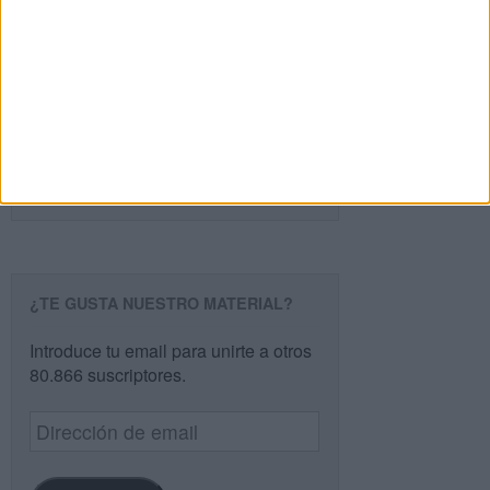
PÁGINA SIGUIENTE »
Buscar
Buscar
¿TE GUSTA NUESTRO MATERIAL?
Introduce tu email para unirte a otros
80.866 suscriptores.
Dirección
de
email