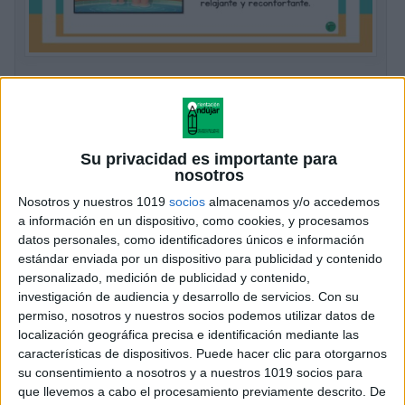
Día de la madre divertidas ideas para
pasar con tu mamá.
Publicado el 26 abril, 2026
Su privacidad es importante para
El Día de la Madre es una ocasión perfecta para
nosotros
compartir momentos especiales, crear recuerdos y
Nosotros y nuestros 1019
socios
almacenamos y/o accedemos
demostrar cariño de una forma auténtica. Más allá de
a información en un dispositivo, como cookies, y procesamos
los regalos, lo que más […]
datos personales, como identificadores únicos e información
estándar enviada por un dispositivo para publicidad y contenido
SEGUIR LEYENDO
personalizado, medición de publicidad y contenido,
investigación de audiencia y desarrollo de servicios.
Con su
permiso, nosotros y nuestros socios podemos utilizar datos de
localización geográfica precisa e identificación mediante las
características de dispositivos. Puede hacer clic para otorgarnos
su consentimiento a nosotros y a nuestros 1019 socios para
que llevemos a cabo el procesamiento previamente descrito. De