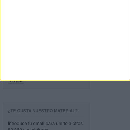
SEGUIR LEYENDO
PÁGINA SIGUIENTE »
Buscar
Buscar
¿TE GUSTA NUESTRO MATERIAL?
Introduce tu email para unirte a otros
80.869 suscriptores.