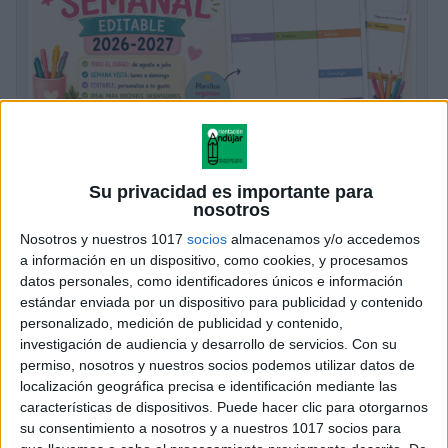
Organizador semanal EDITABLE 2026-
Su privacidad es importante para
2027
nosotros
Publicado hace 4 días
Nosotros y nuestros 1017
socios
almacenamos y/o accedemos
a información en un dispositivo, como cookies, y procesamos
La organización es una de las claves para que el
datos personales, como identificadores únicos e información
curso escolar transcurra de forma más tranquila y
estándar enviada por un dispositivo para publicidad y contenido
eficaz. Tanto docentes como orientadores, familias y
personalizado, medición de publicidad y contenido,
estudiantes necesitan un espacio donde […]
investigación de audiencia y desarrollo de servicios.
Con su
permiso, nosotros y nuestros socios podemos utilizar datos de
SEGUIR LEYENDO
localización geográfica precisa e identificación mediante las
características de dispositivos. Puede hacer clic para otorgarnos
su consentimiento a nosotros y a nuestros 1017 socios para