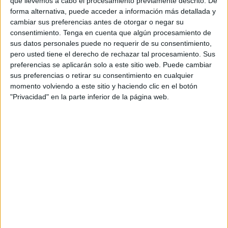
que llevemos a cabo el procesamiento previamente descrito. De
forma alternativa, puede acceder a información más detallada y
cambiar sus preferencias antes de otorgar o negar su
consentimiento.
Tenga en cuenta que algún procesamiento de
sus datos personales puede no requerir de su consentimiento,
pero usted tiene el derecho de rechazar tal procesamiento. Sus
preferencias se aplicarán solo a este sitio web. Puede cambiar
sus preferencias o retirar su consentimiento en cualquier
momento volviendo a este sitio y haciendo clic en el botón
"Privacidad" en la parte inferior de la página web.
Nuevas casitas para nuestra asamblea
Publicado hace 5 días
Os presento tres nuevos recursos para completar el
rincón de la asamblea: 🌤️ La casita del tiempo📅 La
casita de la fecha👧👦 La casita de la asistencia En
esta ocasión […]
SEGUIR LEYENDO