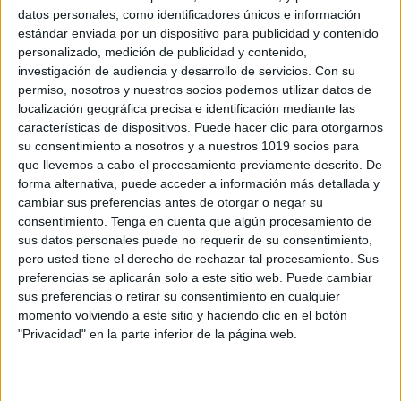
datos personales, como identificadores únicos e información
estándar enviada por un dispositivo para publicidad y contenido
personalizado, medición de publicidad y contenido,
investigación de audiencia y desarrollo de servicios.
Con su
permiso, nosotros y nuestros socios podemos utilizar datos de
Leer para aprender, Rimar para jugar con
localización geográfica precisa e identificación mediante las
este bingo
características de dispositivos. Puede hacer clic para otorgarnos
Publicado el 20 agosto, 2016
su consentimiento a nosotros y a nuestros 1019 socios para
que llevemos a cabo el procesamiento previamente descrito. De
Existen muchas razones de por qué rimar, para
forma alternativa, puede acceder a información más detallada y
comenzar, jugar con las palabras nos da mejores
cambiar sus preferencias antes de otorgar o negar su
nociones de los componentes del lenguaje. Al
consentimiento.
Tenga en cuenta que algún procesamiento de
enseñarles rimas y canciones a los niños […]
sus datos personales puede no requerir de su consentimiento,
pero usted tiene el derecho de rechazar tal procesamiento. Sus
SEGUIR LEYENDO
preferencias se aplicarán solo a este sitio web. Puede cambiar
sus preferencias o retirar su consentimiento en cualquier
momento volviendo a este sitio y haciendo clic en el botón
"Privacidad" en la parte inferior de la página web.
Buscar