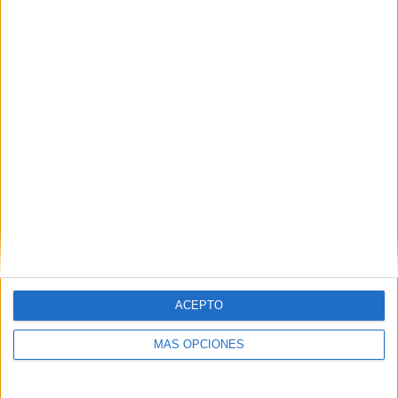
Buscar
¿TE GUSTA NUESTRO MATERIAL?
Introduce tu email para unirte a otros
80.859 suscriptores.
Dirección
de
email
Suscribir
ACEPTO
MÁS OPCIONES