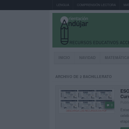
LENGUA
COMPRENSIÓN LECTORA
MA
INICIO
NAVIDAD
MATEMÁTIC
ARCHIVO DE 2 BACHILLERATO
ESO 
Cur
Publi
0
Estas
celeb
etapa