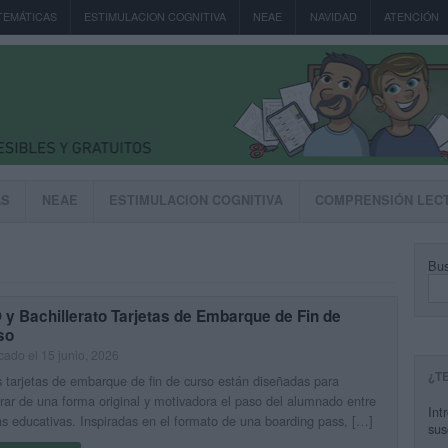
TEMÁTICAS
ESTIMULACION COGNITIVA
NEAE
NAVIDAD
ATENCIÓN
AS
NEAE
ESTIMULACION COGNITIVA
COMPRENSIÓN LEC
Bus
y Bachillerato Tarjetas de Embarque de Fin de
so
cado el 15 junio, 2026
¿T
 tarjetas de embarque de fin de curso están diseñadas para
rar de una forma original y motivadora el paso del alumnado entre
Int
s educativas. Inspiradas en el formato de una boarding pass, […]
sus