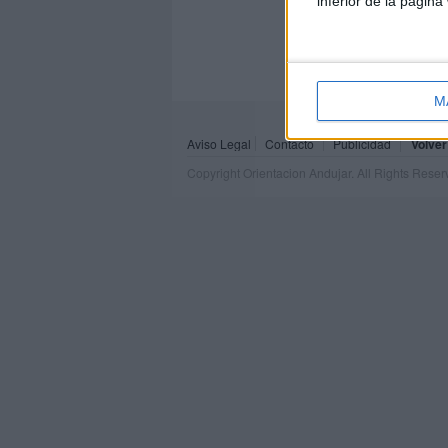
inferior de la página
M
Aviso Legal
Contacto
Publicidad
Volver
Copyright Orientacion Andujar. All Rights Rese