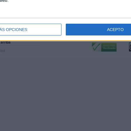
 web.
ÁS OPCIONES
ACEPTO
Calidad:
L
 arriba
rved