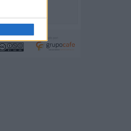
icencia:
Desarrollado por: