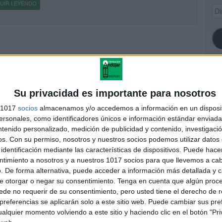
UIR LEYENDO
Dir
de
ema
SI
Su privacidad es importante para nosotros
s 1017
socios
almacenamos y/o accedemos a información en un disposit
sonales, como identificadores únicos e información estándar enviada 
ntenido personalizado, medición de publicidad y contenido, investigaci
FA
os.
Con su permiso, nosotros y nuestros socios podemos utilizar datos 
identificación mediante las características de dispositivos. Puede hacer
ntimiento a nosotros y a nuestros 1017 socios para que llevemos a ca
. De forma alternativa, puede acceder a información más detallada y 
e otorgar o negar su consentimiento.
Tenga en cuenta que algún proc
de no requerir de su consentimiento, pero usted tiene el derecho de r
referencias se aplicarán solo a este sitio web. Puede cambiar sus pref
alquier momento volviendo a este sitio y haciendo clic en el botón "Pri