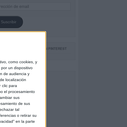
ección
il
Suscribir
GUE NUESTROS TABLEROS EN PINTEREST
ivo, como cookies, y
por un dispositivo
ón de audiencia y
CEBOOK
de localización
 clic para
bo el procesamiento
cambiar sus
esamiento de sus
echazar tal
erencias o retirar su
vacidad" en la parte